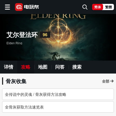
简体
繁體
艾尔登法环
96
Elden Ring
详情
攻略
地图
问答
搜索
骨灰收集
全部
全传说中的灵魂 / 骨灰获得方法攻略
全骨灰获取方法速览表