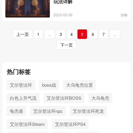
玩法详解
2023-02-06
攻略
上一页
1
...
3
4
5
6
7
...
下一页
热门标签
艾尔登法环
boss战
大乌龟壳位置
白色上升气流
艾尔登法环BOSS
大乌龟壳
龟壳盾
艾尔登法环npc
艾尔登法环死龙
艾尔登法环Steam
艾尔登法环PS4