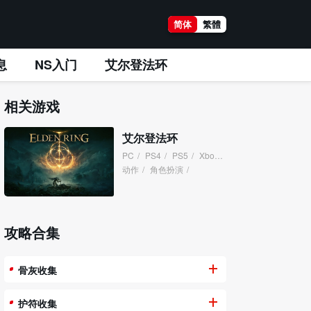
简体
繁體
息
NS入门
艾尔登法环
相关游戏
艾尔登法环
PC
/
PS4
/
PS5
/
XboxOne
/
XboxSeries
/
动作
/
角色扮演
/
攻略合集
骨灰收集
护符收集