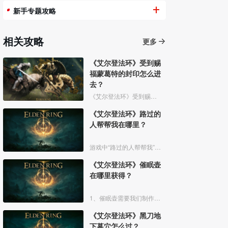
新手专题攻略
相关攻略
更多
《艾尔登法环》受到赐
福蒙葛特的封印怎么进
去？
《艾尔登法环》受到赐福蒙葛特的封印玩家想要进去需要将两个Boss“初始之王”葛孚雷和”恶兆王“蒙葛特全部击杀，击杀后从”恶兆王“蒙葛特boss房王座后面的通道进入。
《艾尔登法环》路过的
人帮帮我在哪里？
游戏中“路过的人帮帮我”是亚人帕克说的话，帕克出生在交界地宁姆格福地区海岸边洞窟中，帕克的母亲是一位裁缝师，后面被同类变成了一株矮小的灌木，亚人帕克的具体位置如下。
《艾尔登法环》催眠壶
在哪里获得？
1、催眠壶需要我们制作获得，制作之前我们需要拿到法力斯的制作笔记【1】，之后，我们还需要制作材料蘑菇和托莉娜睡莲，除此之外，还需要龟裂壶。
《艾尔登法环》黑刀地
下墓穴怎么过？