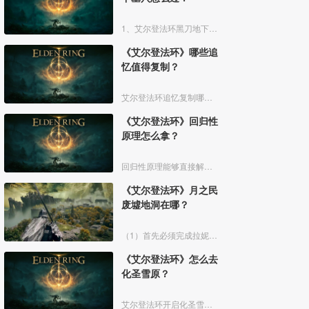
1、艾尔登法环黑刀地下墓穴大地图位置如下图所示：
《艾尔登法环》哪些追
忆值得复制？
艾尔登法环追忆复制哪些好呢？艾尔登法环中，追忆虽然能通过漫步灵庙复制，但是漫步灵庙有数量上限，那么优先复制哪几个BOSS的追忆最好呢？下面一起来看看艾尔登法环追忆复制吧！
《艾尔登法环》回归性
原理怎么拿？
回归性原理能够直接解除所有异常状态，不过也会消除自身的特殊效果，而这个祷告想要获得需要去找黄金律法祷告原本。详细方法介绍如下：
《艾尔登法环》月之民
废墟地洞在哪？
（1）首先必须完成拉妮的支线任务击败boss才能来到白金村顶上的月光祭坛。
《艾尔登法环》怎么去
化圣雪原？
艾尔登法环开启化圣雪原地图有以下几个部分：