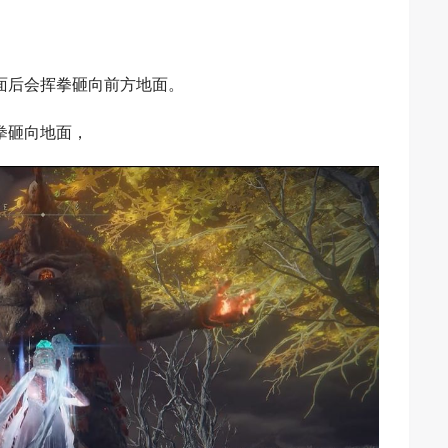
面后会挥拳砸向前方地面。
拳砸向地面，