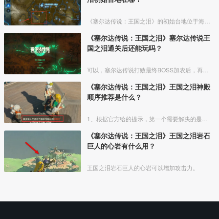
《塞尔达传说：王国之泪》的初始台地位于海拉鲁平原地区，位于监视堡垒的西南边。开启海拉鲁平原鸟望塔后就可以点亮初始台地的区域地图。
《塞尔达传说：王国之泪》塞尔达传说王
国之泪通关后还能玩吗？
可以，塞尔达传说打败最终BOSS加农后，再进游戏会自动回到加农前的状态，其实就已经是游戏的二周目了，玩家可以继续做支线任务，收集全记忆、呀哈哈、全通祠堂、装备等其它游戏内容。
《塞尔达传说：王国之泪》王国之泪神殿
顺序推荐是什么？
1、根据官方给的提示，第一个需要解决的是风神殿，位置在西北方海布拉地区的利特村，这个在接任务的时候，NPC会引导玩家先去利特村也就是解决风神殿，跟着她们说的走就可以。
《塞尔达传说：王国之泪》王国之泪岩石
巨人的心岩有什么用？
王国之泪岩石巨人的心岩可以增加攻击力。