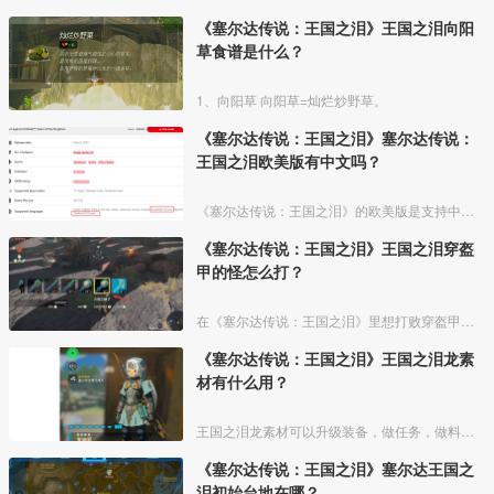
《塞尔达传说：王国之泪》王国之泪向阳
草食谱是什么？
1、向阳草 向阳草=灿烂炒野草。
《塞尔达传说：王国之泪》塞尔达传说：
王国之泪欧美版有中文吗？
《塞尔达传说：王国之泪》的欧美版是支持中文的，美版游戏包含了简体中文和繁体中文两种。《王国之泪》是全区游戏，除了实体盒子封面有所不同，游戏内容都是一样的，任意版本都支持中文。
《塞尔达传说：王国之泪》王国之泪穿盔
甲的怪怎么打？
在《塞尔达传说：王国之泪》里想打败穿盔甲的怪要先击破怪物身上盔甲，建议使用钝器武器击打或者炸弹花炸掉盔甲，等盔甲脱落后就可以像击杀普通怪物一样打倒他。详细介绍如下：
《塞尔达传说：王国之泪》王国之泪龙素
材有什么用？
王国之泪龙素材可以升级装备，做任务，做料理，余料建造，卖钱，升级鬼神套要三种龙的四个材料各一个，三个大剑香蕉加上雷龙角可以做30分钟的三攻药，雷龙角一个卖300，龙的爪子可以去三个
《塞尔达传说：王国之泪》塞尔达王国之
泪初始台地在哪？