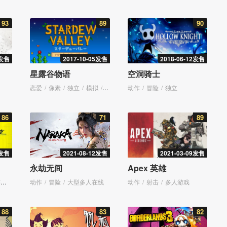
93
89
90
7发售
2017-10-05发售
2018-06-12发售
星露谷物语
空洞骑士
恋爱
像素
独立
模拟
多人游戏
动作
角色扮演
冒险
独立
86
71
89
9发售
2021-08-12发售
2021-03-09发售
永劫无间
Apex 英雄
克
动作
冒险
大型多人在线
动作
射击
多人游戏
88
83
82