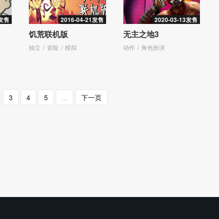
9发售
2016-04-21发售
2020-03-13发售
饥荒联机版
无主之地3
独立
冒险
模拟
动作
角色扮演
3
4
5
...
下一页