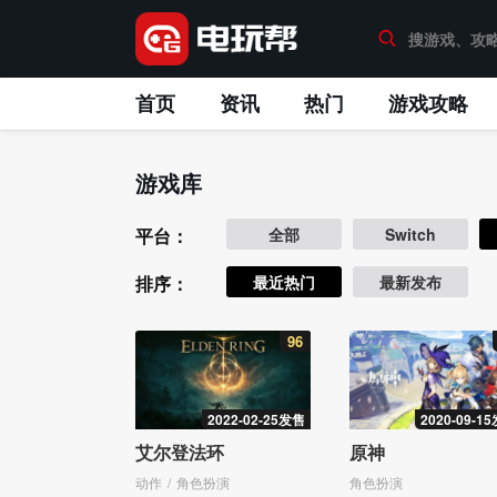
首页
资讯
热门
游戏攻略
游戏库
平台：
全部
Switch
排序：
最近热门
最新发布
96
2022-02-25发售
2020-09-1
艾尔登法环
原神
动作
角色扮演
角色扮演