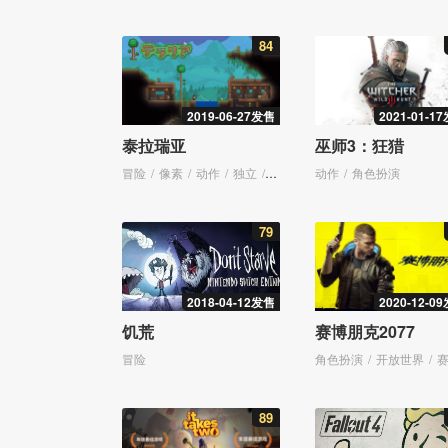
84
2019-06-27发售
2021-01-1
泰拉瑞亚
巫师3：狂猎
冒险
像素
动作
独立
多人游戏
动作
角色扮演
角色扮演
79
2018-04-12发售
2020-12-0
饥荒
赛博朋克2077
冒险
角色扮演
开放世界
赛博朋
89