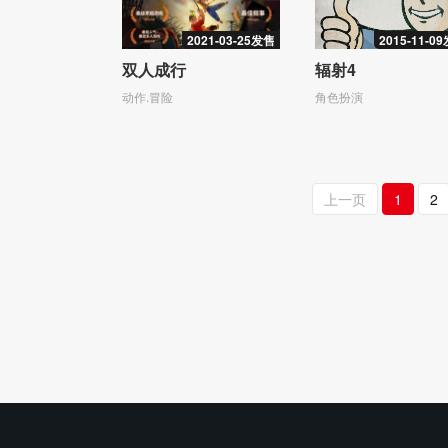
2021-03-25发售
2015-11-0
双人成行
辐射4
动作.冒险
角色扮演
上一页
1
2