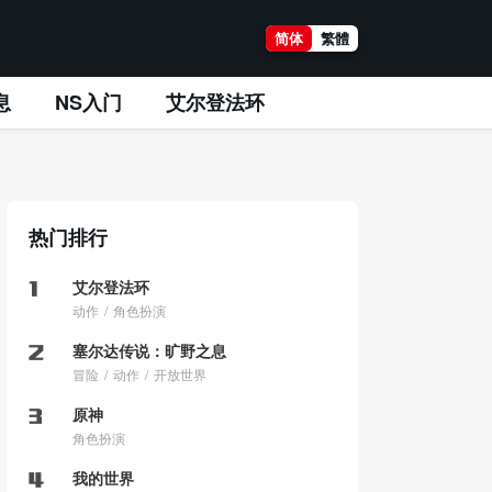
简体
繁體
息
NS入门
艾尔登法环
热门排行
艾尔登法环
动作
角色扮演
塞尔达传说：旷野之息
冒险
动作
开放世界
原神
角色扮演
我的世界