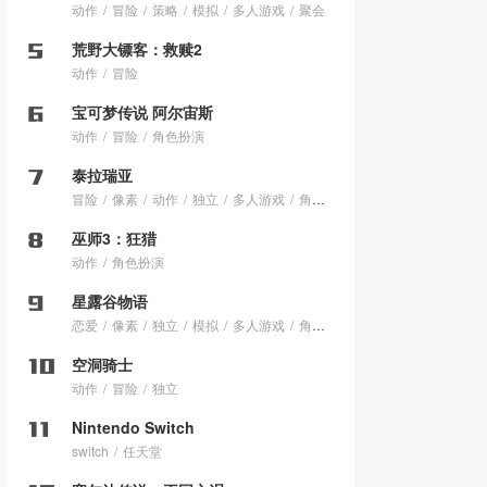
动作
冒险
策略
模拟
多人游戏
聚会
荒野大镖客：救赎2
动作
冒险
宝可梦传说 阿尔宙斯
动作
冒险
角色扮演
泰拉瑞亚
冒险
像素
动作
独立
多人游戏
角色扮演
巫师3：狂猎
动作
角色扮演
星露谷物语
恋爱
像素
独立
模拟
多人游戏
角色扮演
空洞骑士
动作
冒险
独立
Nintendo Switch
switch
任天堂