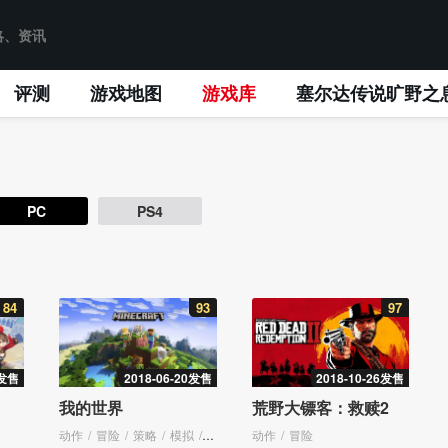
评测
游戏地图
游戏库
塞尔达传说旷野之
PC
PS4
84
93
97
5发售
2018-06-20发售
2018-10-26发售
我的世界
荒野大镖客：救赎2
动作
冒险
策略
模拟
多人游戏
动作
聚会
冒险