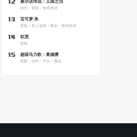
塞尔达传说：王国之泪
动作
冒险
角色扮演
宝可梦 朱
冒险
多人游戏
聚会
角色扮演
饥荒
冒险
超级马力欧：奥德赛
冒险
动作
平台
聚会