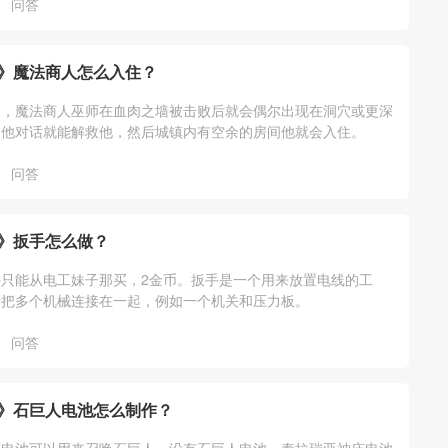
问答
》魔法商人怎么入住？
中，魔法商人巫师在血肉之墙被击败后就会偶尔出现在洞穴或更深
和他对话就能解救他，然后城镇内有空余的房间他就会入住。
问答
》扳手怎么做？
只能从电工妹子那买，2金币。扳手是一个用来放置电线的工
于把多个机械连接在一起，例如一个机关和压力板。
问答
》石巨人电池怎么制作？
庙电池可以用来召唤石巨人，没有石巨人电池。泰拉瑞亚神庙电池