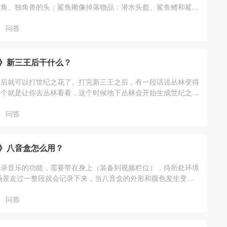
的角、独角兽的头；鲨鱼雕像掉落物品：潜水头盔、鲨鱼鳍和鲨鱼
雕像掉落如下：
问答
》新三王后干什么？
之后就可以打世纪之花了。打完新三王之后，有一段话说丛林变得
这个就是让你去丛林看看，这个时候地下丛林会开始生成世纪之花
击碎世纪之花花苞之后，就会召唤出世
问答
》八音盒怎么用？
记录音乐的功能，需要带在身上（装备到视频栏位），待所处环境
场景走过一整段就会记录下来，当八音盒的外形和颜色发生变化
录制好，录制完毕后只要装备它，走到
问答