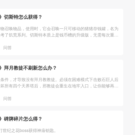
》切斯特怎么获得？
宠物召唤物品，使用时，它会召唤一只可移动的猪猪存钱罐，名为
参考了饥荒系列。切斯特本质上是钱币槽的升级版，无需每次重新
用猪猪存钱罐。
问答
》拜月教徒不刷新怎么办？
的条件，才导致没有拜月教教徒。必须在困难模式下击败石巨人后
破坏所有四个天界塔后，邪教徒会重生在地牢入口，让你能够再次
教徒和其发动的月亮事件战斗。
问答
》碑牌碎片怎么得？
打世纪之花boss获得神庙钥匙。