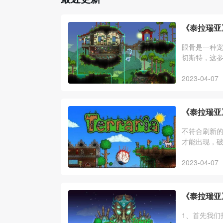
《泰拉瑞亚
眼骨是一种
切斯特，这
召唤即可使
2023-04-07
《泰拉瑞亚
不符合刷新
才能出现，
与拜月教邪
2023-04-07
《泰拉瑞亚
1、首先我们