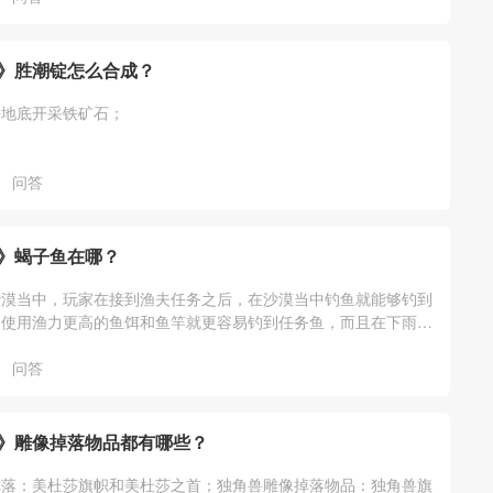
》胜潮锭怎么合成？
去地底开采铁矿石；
问答
》蝎子鱼在哪？
沙漠当中，玩家在接到渔夫任务之后，在沙漠当中钓鱼就能够钓到
家使用渔力更高的鱼饵和鱼竿就更容易钓到任务鱼，而且在下雨天
高
问答
》雕像掉落物品都有哪些？
掉落：美杜莎旗帜和美杜莎之首；独角兽雕像掉落物品：独角兽旗