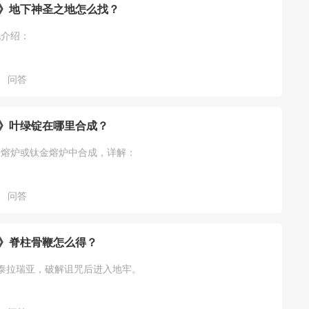
》地下神圣之地怎么找？
地介绍：
问答
》叶绿锭在哪里合成？
金熔炉或钛金熔炉中合成，详解：
问答
》脊柱骨鞭怎么得？
泰拉瑞亚，破解诅咒后进入地牢。