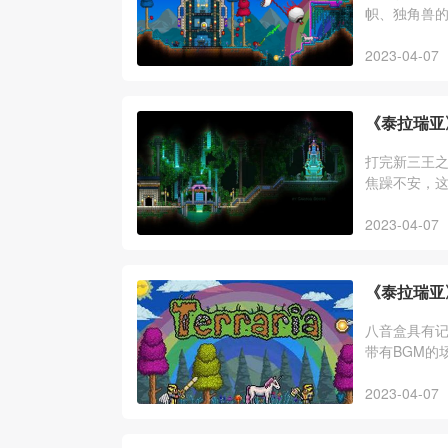
帜、独角兽
旗帜。更多
2023-04-07
《泰拉瑞亚
打完新三王
焦躁不安，
花苞，玩家
2023-04-07
《泰拉瑞亚
八音盒具有
带有BGM的
后说明已经
2023-04-07