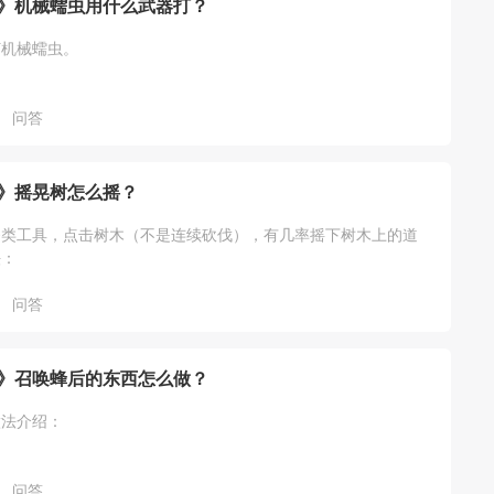
》机械蠕虫用什么武器打？
打机械蠕虫。
问答
》摇晃树怎么摇？
斧类工具，点击树木（不是连续砍伐），有几率摇下树木上的道
法：
问答
》召唤蜂后的东西怎么做？
做法介绍：
问答