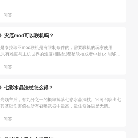
问答
》灾厄mod可以联机吗？
是泰拉瑞亚mod联机是有限制条件的，需要联机的玩家使用
der且只有难度与主机世界的难度相匹配(都是软核或者中核)才能够联
问答
》七彩水晶法杖怎么得？
月亮领主后，有九分之一的概率掉落七彩水晶法杖。它可召唤出七
，其基础伤害值在所有召唤武器中最高，最佳修饰语是无情。
问答