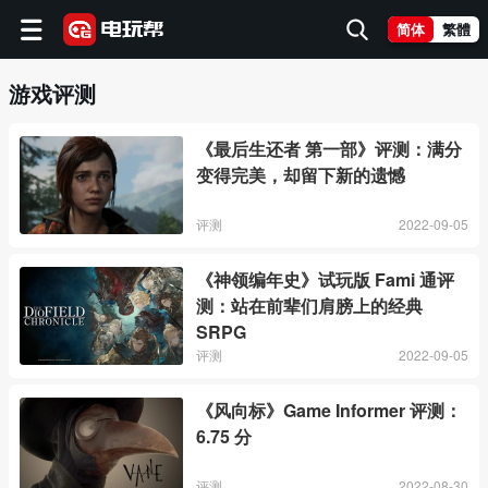
简体
繁體
游戏评测
《最后生还者 第一部》评测：满分
变得完美，却留下新的遗憾
评测
2022-09-05
《神领编年史》试玩版 Fami 通评
测：站在前辈们肩膀上的经典
SRPG
评测
2022-09-05
《风向标》Game Informer 评测：
6.75 分
评测
2022-08-30