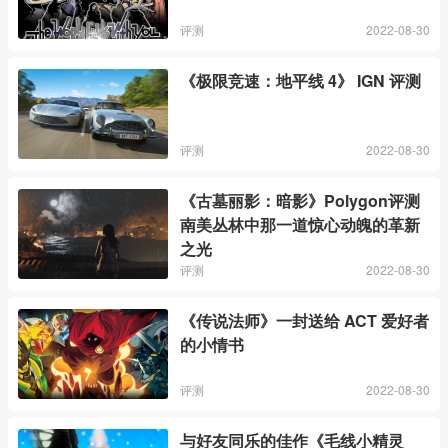
评测
2022-08-30
《极限竞速：地平线 4》 IGN 评测
评测
2022-08-30
《古墓丽影：暗影》Polygon评测
南美丛林中那一道惊心动魄的革新
之光
评测
2022-08-30
《传说法师》一封送给 ACT 爱好者
的小情书
评测
2022-08-30
与好友同乐的佳作《毛线小精灵