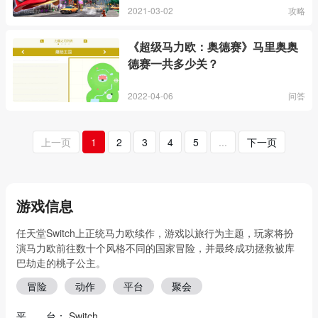
2021-03-02
攻略
《超级马力欧：奥德赛》马里奥奥
德赛一共多少关？
2022-04-06
问答
上一页
1
2
3
4
5
...
下一页
游戏信息
任天堂Switch上正统马力欧续作，游戏以旅行为主题，玩家将扮
演马力欧前往数十个风格不同的国家冒险，并最终成功拯救被库
巴劫走的桃子公主。
冒险
动作
平台
聚会
平 台：
Switch