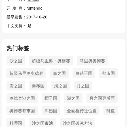
开 发 商：Nintendo
最早发售：2017-10-26
中文支持： 是
热门标签
沙之国
超级马里奥：奥德赛
马里奥奥德赛
超级马里奥奥德赛
森之国
蘑菇王国
都市国
雪之国
瀑布国
海之国
月之国
奥德赛沙之国
帽子国
湖之国
月之国更后面
奥德赛都市国
库巴国
全画框传送位置
凯皮
料理国
沙之国毒池
沙之国破冰方法