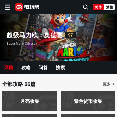
简体
繁體
超级马力欧：奥德赛
97
Super Mario Odyssey
详情
攻略
问答
搜索
全部攻略 26篇
更多
月亮收集
紫色货币收集