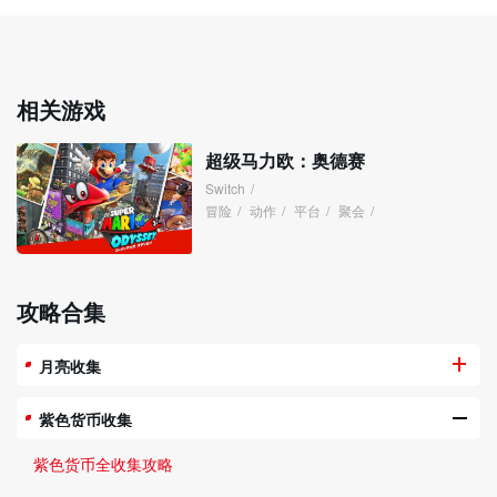
相关游戏
超级马力欧：奥德赛
Switch
/
冒险
/
动作
/
平台
/
聚会
/
攻略合集
月亮收集
紫色货币收集
紫色货币全收集攻略