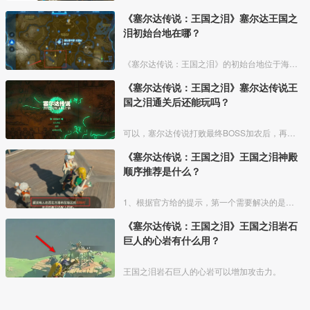
《塞尔达传说：王国之泪》塞尔达王国之
泪初始台地在哪？
《塞尔达传说：王国之泪》的初始台地位于海拉鲁平原地区，位于监视堡垒的西南边。开启海拉鲁平原鸟望塔后就可以点亮初始台地的区域地图。
《塞尔达传说：王国之泪》塞尔达传说王
国之泪通关后还能玩吗？
可以，塞尔达传说打败最终BOSS加农后，再进游戏会自动回到加农前的状态，其实就已经是游戏的二周目了，玩家可以继续做支线任务，收集全记忆、呀哈哈、全通祠堂、装备等其它游戏内容。
《塞尔达传说：王国之泪》王国之泪神殿
顺序推荐是什么？
1、根据官方给的提示，第一个需要解决的是风神殿，位置在西北方海布拉地区的利特村，这个在接任务的时候，NPC会引导玩家先去利特村也就是解决风神殿，跟着她们说的走就可以。
《塞尔达传说：王国之泪》王国之泪岩石
巨人的心岩有什么用？
王国之泪岩石巨人的心岩可以增加攻击力。