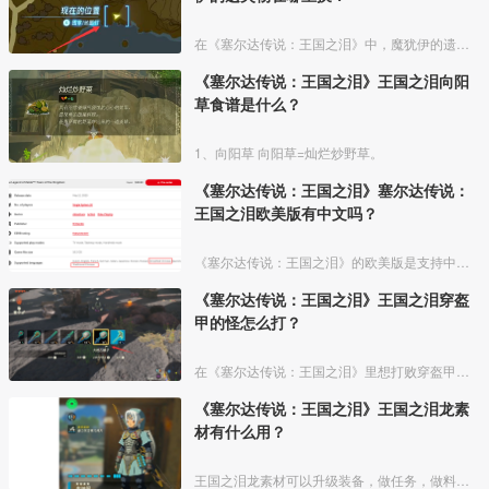
在《塞尔达传说：王国之泪》中，魔犹伊的遗失物可以用于兑换服装奖励，在开启兑换点后，玩家就能用魔犹伊的遗失物兑换不同的面罩和精灵头帽了。
《塞尔达传说：王国之泪》王国之泪向阳
草食谱是什么？
1、向阳草 向阳草=灿烂炒野草。
《塞尔达传说：王国之泪》塞尔达传说：
王国之泪欧美版有中文吗？
《塞尔达传说：王国之泪》的欧美版是支持中文的，美版游戏包含了简体中文和繁体中文两种。《王国之泪》是全区游戏，除了实体盒子封面有所不同，游戏内容都是一样的，任意版本都支持中文。
《塞尔达传说：王国之泪》王国之泪穿盔
甲的怪怎么打？
在《塞尔达传说：王国之泪》里想打败穿盔甲的怪要先击破怪物身上盔甲，建议使用钝器武器击打或者炸弹花炸掉盔甲，等盔甲脱落后就可以像击杀普通怪物一样打倒他。详细介绍如下：
《塞尔达传说：王国之泪》王国之泪龙素
材有什么用？
王国之泪龙素材可以升级装备，做任务，做料理，余料建造，卖钱，升级鬼神套要三种龙的四个材料各一个，三个大剑香蕉加上雷龙角可以做30分钟的三攻药，雷龙角一个卖300，龙的爪子可以去三个