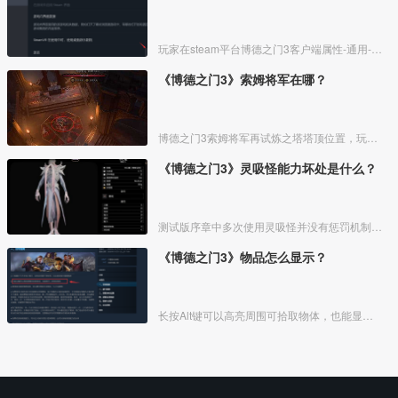
玩家在steam平台博德之门3客户端属性-通用-语言中即可设置游戏语言为简体中文，不过该设置需要玩家选择steam地区为中国大陆，否则的话只能设置成繁体中文。
《博德之门3》索姆将军在哪？
博德之门3索姆将军再试炼之塔塔顶位置，玩家在接取到找凯瑟里克-索姆的遗物这个任务之后就需要前往试炼之塔塔顶位置击杀掉索姆，击杀之后即可完成任务。
《博德之门3》灵吸怪能力坏处是什么？
测试版序章中多次使用灵吸怪并没有惩罚机制。但正式版剧情中的蛛丝马迹中在暗示主角使用频繁灵吸怪最终会使主角变成夺心魔。且队伍中的队友曾有过对话说主角若是蜕变成夺心魔会亲手杀死主角，曾
《博德之门3》物品怎么显示？
长按Alt键可以高亮周围可拾取物体，也能显示一些特定物体。高亮可互动的物品，找东西摸尸体都比较方便。高亮人物是键盘数字1左边的~，具体内容可以设置里调。