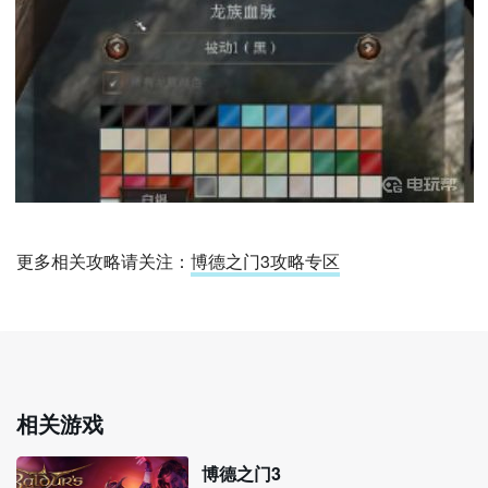
更多相关攻略请关注：
博德之门3攻略专区
相关游戏
博德之门3