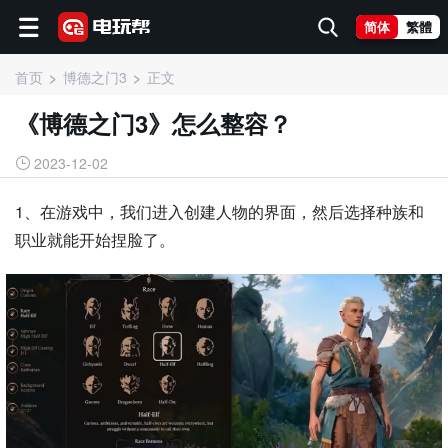
简体
繁體
首页
博德之门3
正文
《博德之门3》怎么整容？
2023-12-02
1、在游戏中，我们进入创建人物的界面，然后选择种族和
职业就能开始捏脸了。