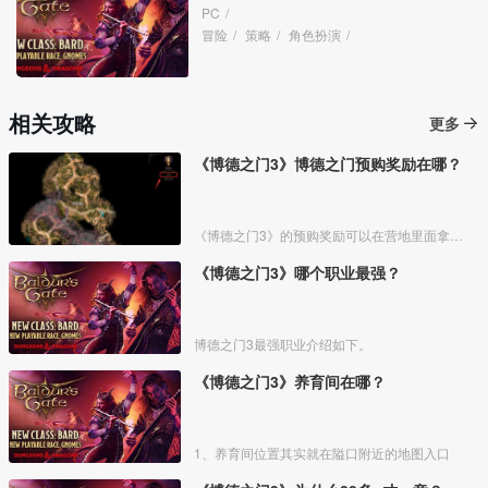
PC
/
冒险
/
策略
/
角色扮演
/
相关攻略
更多
《博德之门3》博德之门预购奖励在哪？
《博德之门3》的预购奖励可以在营地里面拿到。详细介绍如下：
《博德之门3》哪个职业最强？
博德之门3最强职业介绍如下。
《博德之门3》养育间在哪？
1、养育间位置其实就在隘口附近的地图入口