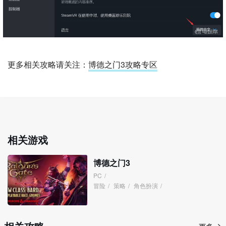
更多相关攻略请关注：
博德之门3攻略专区
相关游戏
博德之门3
PC
/
冒险
/
策略
/
角色扮演
/