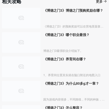
相关攻略
更多
《博德之门3》博德之门预购奖励在哪？
《博德之门3》的预购奖励可以在营地里面拿到。详细介绍如下：
《博德之门3》哪个职业最强？
博德之门3最强职业介绍如下。
《博德之门3》养育间在哪？
1、养育间位置其实就在隘口附近的地图入口
《博德之门3》为什么80多g才一章？
因为游戏内容很多，不同路线，不同的种族，游戏目前提供6个职业：牧师、战士、游侠、游荡者、邪术师和法师，有些职业还有可选的子职业。此外，游戏还设置了8个种族，分别是：人类、吉斯洋基人
《博德之门3》怎么整容？