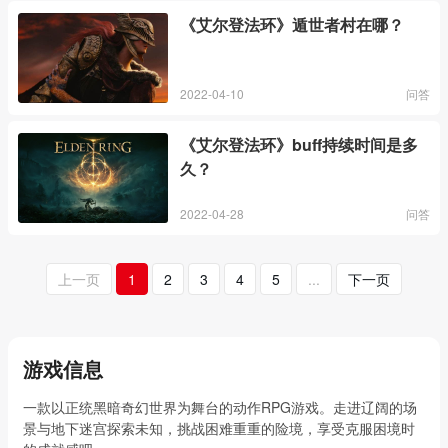
《艾尔登法环》遁世者村在哪？
2022-04-10
问答
《艾尔登法环》buff持续时间是多
久？
2022-04-28
问答
上一页
1
2
3
4
5
...
下一页
游戏信息
一款以正统黑暗奇幻世界为舞台的动作RPG游戏。走进辽阔的场
景与地下迷宫探索未知，挑战困难重重的险境，享受克服困境时