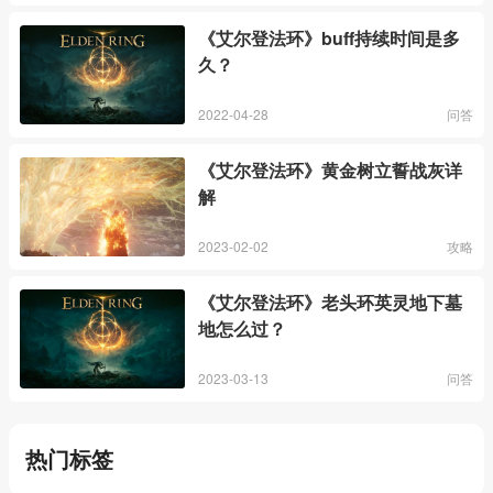
《艾尔登法环》buff持续时间是多
久？
2022-04-28
问答
《艾尔登法环》黄金树立誓战灰详
解
2023-02-02
攻略
《艾尔登法环》老头环英灵地下墓
地怎么过？
2023-03-13
问答
热门标签