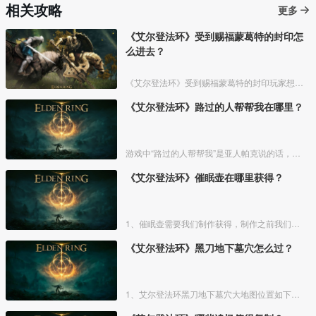
相关攻略
更多
《艾尔登法环》受到赐福蒙葛特的封印怎
么进去？
《艾尔登法环》受到赐福蒙葛特的封印玩家想要进去需要将两个Boss“初始之王”葛孚雷和”恶兆王“蒙葛特全部击杀，击杀后从”恶兆王“蒙葛特boss房王座后面的通道进入。
《艾尔登法环》路过的人帮帮我在哪里？
游戏中“路过的人帮帮我”是亚人帕克说的话，帕克出生在交界地宁姆格福地区海岸边洞窟中，帕克的母亲是一位裁缝师，后面被同类变成了一株矮小的灌木，亚人帕克的具体位置如下。
《艾尔登法环》催眠壶在哪里获得？
1、催眠壶需要我们制作获得，制作之前我们需要拿到法力斯的制作笔记【1】，之后，我们还需要制作材料蘑菇和托莉娜睡莲，除此之外，还需要龟裂壶。
《艾尔登法环》黑刀地下墓穴怎么过？
1、艾尔登法环黑刀地下墓穴大地图位置如下图所示：