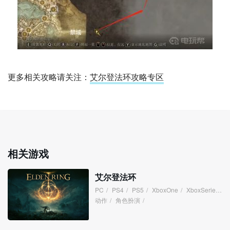
更多相关攻略请关注：
艾尔登法环攻略专区
相关游戏
艾尔登法环
PC
/
PS4
/
PS5
/
XboxOne
/
XboxSeries
/
动作
/
角色扮演
/