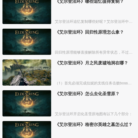
《艾尔登法环》哪些追忆值得复制？
艾尔登法环追忆复制哪些好呢？艾尔登法环中，追忆虽然能通过漫步灵庙复制，但是漫步灵庙有数量上限，那么优先复制哪几个BOSS的追忆最好呢？下面一起来看看艾尔登法环追忆复制吧！
《艾尔登法环》回归性原理怎么拿？
回归性原理能够直接解除所有异常状态，不过也会消除自身的特殊效果，而这个祷告想要获得需要去找黄金律法祷告原本。详细方法介绍如下：
《艾尔登法环》月之民废墟地洞在哪？
（1）首先必须完成拉妮的支线任务击败boss才能来到白金村顶上的月光祭坛。
《艾尔登法环》怎么去化圣雪原？
艾尔登法环开启化圣雪原地图有以下几个部分：
《艾尔登法环》格密尔英雄之墓怎么过？