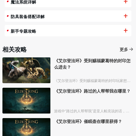
魔法系统详解
防具装备搭配详解
新手专题攻略
相关攻略
更多
《艾尔登法环》受到赐福蒙葛特的封印怎
么进去？
《艾尔登法环》受到赐福蒙葛特的封印玩家想要进去需要将两个Boss“初始之王”葛孚雷和”恶兆王“蒙葛特全部击杀，击杀后从”恶兆王“蒙葛特boss房王座后面的通道进入。
《艾尔登法环》路过的人帮帮我在哪里？
游戏中“路过的人帮帮我”是亚人帕克说的话，帕克出生在交界地宁姆格福地区海岸边洞窟中，帕克的母亲是一位裁缝师，后面被同类变成了一株矮小的灌木，亚人帕克的具体位置如下。
《艾尔登法环》催眠壶在哪里获得？