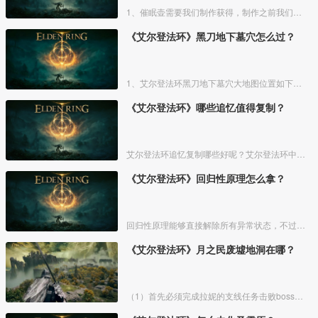
1、催眠壶需要我们制作获得，制作之前我们需要拿到法力斯的制作笔记【1】，之后，我们还需要制作材料蘑菇和托莉娜睡莲，除此之外，还需要龟裂壶。
《艾尔登法环》黑刀地下墓穴怎么过？
1、艾尔登法环黑刀地下墓穴大地图位置如下图所示：
《艾尔登法环》哪些追忆值得复制？
艾尔登法环追忆复制哪些好呢？艾尔登法环中，追忆虽然能通过漫步灵庙复制，但是漫步灵庙有数量上限，那么优先复制哪几个BOSS的追忆最好呢？下面一起来看看艾尔登法环追忆复制吧！
《艾尔登法环》回归性原理怎么拿？
回归性原理能够直接解除所有异常状态，不过也会消除自身的特殊效果，而这个祷告想要获得需要去找黄金律法祷告原本。详细方法介绍如下：
《艾尔登法环》月之民废墟地洞在哪？
（1）首先必须完成拉妮的支线任务击败boss才能来到白金村顶上的月光祭坛。