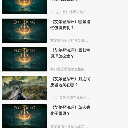
1、艾尔登法环黑刀地下墓穴大地图位置如下图所示：
《艾尔登法环》哪些追
忆值得复制？
艾尔登法环追忆复制哪些好呢？艾尔登法环中，追忆虽然能通过漫步灵庙复制，但是漫步灵庙有数量上限，那么优先复制哪几个BOSS的追忆最好呢？下面一起来看看艾尔登法环追忆复制吧！
《艾尔登法环》回归性
原理怎么拿？
回归性原理能够直接解除所有异常状态，不过也会消除自身的特殊效果，而这个祷告想要获得需要去找黄金律法祷告原本。详细方法介绍如下：
《艾尔登法环》月之民
废墟地洞在哪？
（1）首先必须完成拉妮的支线任务击败boss才能来到白金村顶上的月光祭坛。
《艾尔登法环》怎么去
化圣雪原？
艾尔登法环开启化圣雪原地图有以下几个部分：