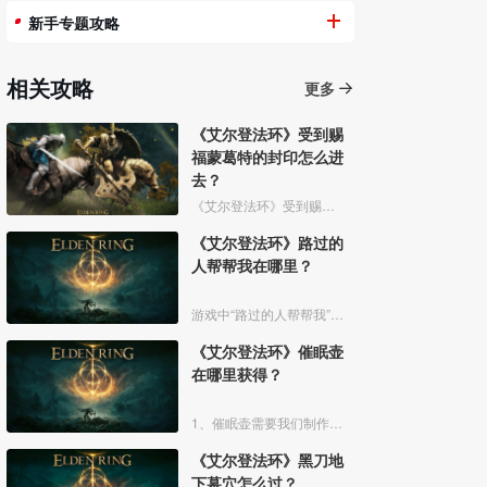
新手专题攻略
相关攻略
更多
《艾尔登法环》受到赐
福蒙葛特的封印怎么进
去？
《艾尔登法环》受到赐福蒙葛特的封印玩家想要进去需要将两个Boss“初始之王”葛孚雷和”恶兆王“蒙葛特全部击杀，击杀后从”恶兆王“蒙葛特boss房王座后面的通道进入。
《艾尔登法环》路过的
人帮帮我在哪里？
游戏中“路过的人帮帮我”是亚人帕克说的话，帕克出生在交界地宁姆格福地区海岸边洞窟中，帕克的母亲是一位裁缝师，后面被同类变成了一株矮小的灌木，亚人帕克的具体位置如下。
《艾尔登法环》催眠壶
在哪里获得？
1、催眠壶需要我们制作获得，制作之前我们需要拿到法力斯的制作笔记【1】，之后，我们还需要制作材料蘑菇和托莉娜睡莲，除此之外，还需要龟裂壶。
《艾尔登法环》黑刀地
下墓穴怎么过？