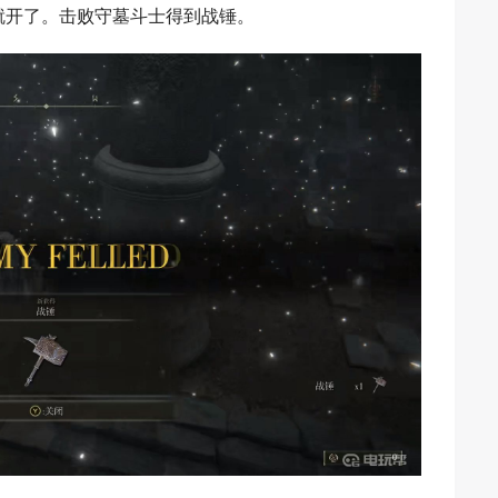
就开了。击败守墓斗士得到战锤。