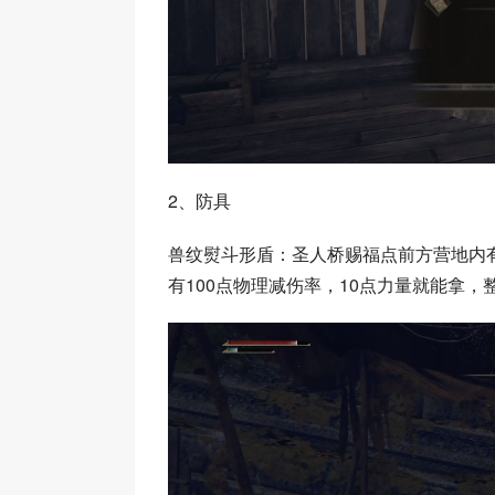
2、防具
兽纹熨斗形盾：圣人桥赐福点前方营地内
有100点物理减伤率，10点力量就能拿