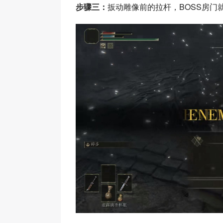
步骤三：
扳动雕像前的拉杆，BOSS房门