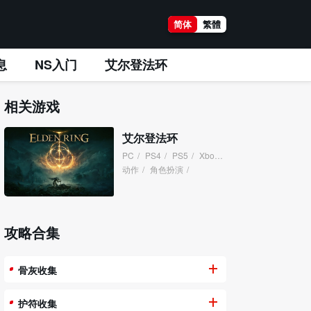
简体
繁體
息
NS入门
艾尔登法环
相关游戏
艾尔登法环
PC
/
PS4
/
PS5
/
XboxOne
/
XboxSeries
/
动作
/
角色扮演
/
攻略合集
骨灰收集
护符收集