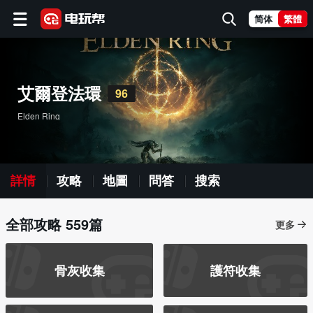
简体
繁體
艾爾登法環
96
Elden Ring
詳情
攻略
地圖
問答
搜索
全部攻略 559篇
更多
骨灰收集
護符收集