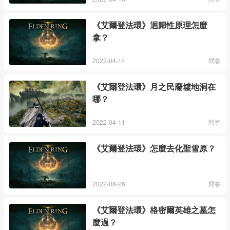
《艾爾登法環》迴歸性原理怎麼
拿？
2022-04-14
問答
《艾爾登法環》月之民廢墟地洞在
哪？
2022-04-11
問答
《艾爾登法環》怎麼去化聖雪原？
2022-08-26
問答
《艾爾登法環》格密爾英雄之墓怎
麼過？