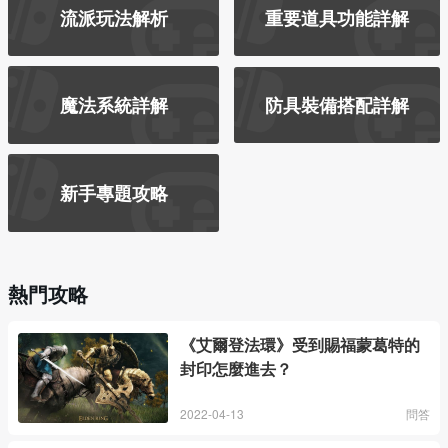
流派玩法解析
重要道具功能詳解
魔法系統詳解
防具裝備搭配詳解
新手專題攻略
熱門攻略
《艾爾登法環》受到賜福蒙葛特的
封印怎麼進去？
2022-04-13
問答