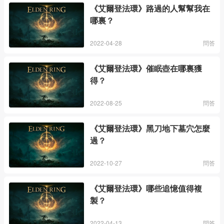
《艾爾登法環》路過的人幫幫我在
哪裏？
2022-04-28
問答
《艾爾登法環》催眠壺在哪裏獲
得？
2022-08-25
問答
《艾爾登法環》黑刀地下墓穴怎麼
過？
2022-10-27
問答
《艾爾登法環》哪些追憶值得複
製？
2022-04-13
問答