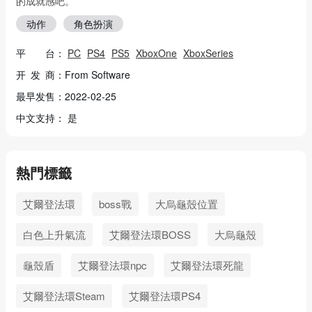
的成就感吧。
动作
角色扮演
平 台：
PC
PS4
PS5
XboxOne
XboxSeries
开 发 商：From Software
最早发售：2022-02-25
中文支持： 是
熱門標籤
艾爾登法環
boss戰
大烏龜殼位置
白色上升氣流
艾爾登法環BOSS
大烏龜殼
龜殼盾
艾爾登法環npc
艾爾登法環死龍
艾爾登法環Steam
艾爾登法環PS4