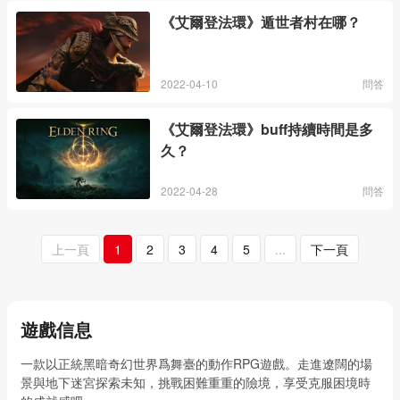
《艾爾登法環》遁世者村在哪？
2022-04-10
問答
《艾爾登法環》buff持續時間是多
久？
2022-04-28
問答
上一頁
1
2
3
4
5
...
下一頁
遊戲信息
一款以正統黑暗奇幻世界爲舞臺的動作RPG遊戲。走進遼闊的場
景與地下迷宮探索未知，挑戰困難重重的險境，享受克服困境時