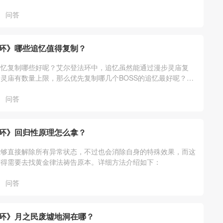
问答
环》哪些追忆值得复制？
追忆复制哪些好呢？艾尔登法环中，追忆虽然能通过漫步灵庙复
灵庙有数量上限，那么优先复制哪几个BOSS的追忆最好呢？下
看艾尔登法环追忆复制吧！
问答
环》回归性原理怎么拿？
能够直接解除所有异常状态，不过也会消除自身的特殊效果，而这
获得需要去找黄金律法祷告原本。详细方法介绍如下：
问答
环》月之民废墟地洞在哪？