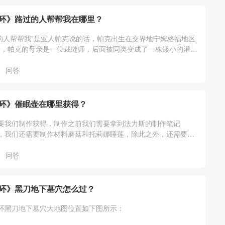
环》路过的人帮帮我在哪里？
的人帮帮我”是亚人帕克说的话，帕克出生在交界地宁姆格福地区
中，帕克的母亲是一位裁缝师，后面被同类变成了一株矮小的灌
克的具体位置如下。
问答
环》催眠壶在哪里获得？
要我们制作获得，制作之前我们需要拿到法力斯的制作笔记
，我们还需要制作材料蘑菇和托莉娜睡莲，除此之外，还需要龟
问答
环》黑刀地下墓穴怎么过？
环黑刀地下墓穴大地图位置如下图所示：