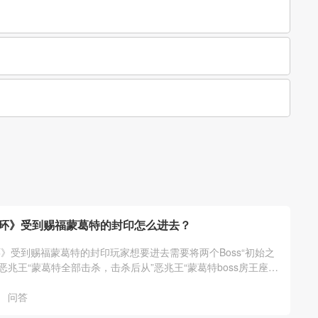
环》受到赐福蒙葛特的封印怎么进去？
》受到赐福蒙葛特的封印玩家想要进去需要将两个Boss“初始之
”恶兆王“蒙葛特全部击杀，击杀后从”恶兆王“蒙葛特boss房王座后
入。
问答