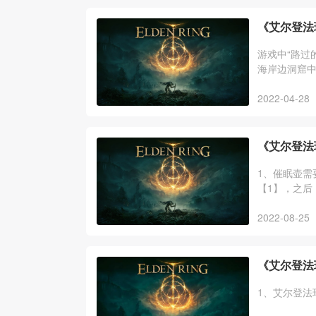
《艾尔登法
游戏中“路过
海岸边洞窟
木，亚人帕
2022-04-28
《艾尔登法
1、催眠壶需
【1】，之后
裂壶。
2022-08-25
《艾尔登法
1、艾尔登法