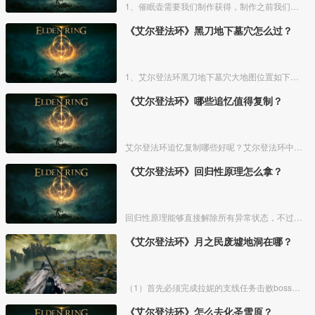
1、催眠壶需要我们制作获得，制作之前我们需要拿到法力斯的制作笔记【1】，之后，我们还需要制作材料蘑菇和托莉娜睡莲，除此之外，还需要龟裂壶。
《艾尔登法环》黑刀地下墓穴怎么过？
1、艾尔登法环黑刀地下墓穴大地图位置如下图所示：
《艾尔登法环》哪些追忆值得复制？
艾尔登法环追忆复制哪些好呢？艾尔登法环中，追忆虽然能通过漫步灵庙复制，但是漫步灵庙有数量上限，那么优先复制哪几个BOSS的追忆最好呢？下面一起来看看艾尔登法环追忆复制吧！
《艾尔登法环》回归性原理怎么拿？
回归性原理能够直接解除所有异常状态，不过也会消除自身的特殊效果，而这个祷告想要获得需要去找黄金律法祷告原本。详细方法介绍如下：
《艾尔登法环》月之民废墟地洞在哪？
（1）首先必须完成拉妮的支线任务击败boss才能来到白金村顶上的月光祭坛。
《艾尔登法环》怎么去化圣雪原？