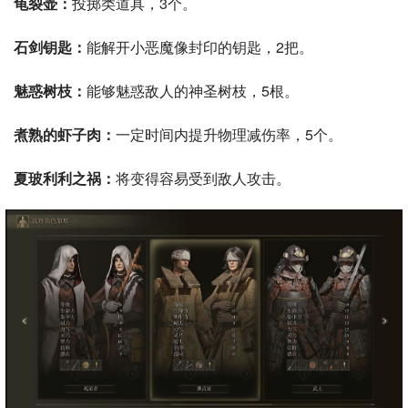
龟裂壶：
投掷类道具，3个。
石剑钥匙：
能解开小恶魔像封印的钥匙，2把。
魅惑树枝：
能够魅惑敌人的神圣树枝，5根。
煮熟的虾子肉：
一定时间内提升物理减伤率，5个。
夏玻利利之祸：
将变得容易受到敌人攻击。