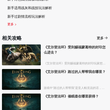
新手适用战灰和战技玩法解析
新手过剧情流程玩法解析
更多 >
相关攻略
更多
《艾尔登法环》受到赐福蒙葛特的封印怎
么进去？
《艾尔登法环》受到赐福蒙葛特的封印玩家想要进去需要将两个Boss“初始之王”葛孚雷和”恶兆王“蒙葛特全部击杀，击杀后从”恶兆王“蒙葛特boss房王座后面的通道进入。
《艾尔登法环》路过的人帮帮我在哪里？
游戏中“路过的人帮帮我”是亚人帕克说的话，帕克出生在交界地宁姆格福地区海岸边洞窟中，帕克的母亲是一位裁缝师，后面被同类变成了一株矮小的灌木，亚人帕克的具体位置如下。
《艾尔登法环》催眠壶在哪里获得？