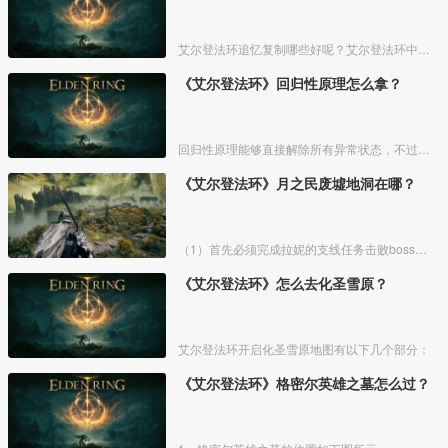
艾尔登法环追忆复制哪些好呢？艾尔登法环中，追忆虽然能通过漫步灵庙复制，但是漫步灵庙有数量上限，那么优先复制哪几个BOSS的追忆最好呢？下面一起来看看艾尔登法环追忆复制吧！
《艾尔登法环》回归性原理怎么拿？
回归性原理能够直接解除所有异常状态，不过也会消除自身的特殊效果，而这个祷告想要获得需要去找黄金律法祷告原本。详细方法介绍如下：
《艾尔登法环》月之民废墟地洞在哪？
（1）首先必须完成拉妮的支线任务击败boss才能来到白金村顶上的月光祭坛。
《艾尔登法环》怎么去化圣雪原？
艾尔登法环开启化圣雪原地图有以下几个部分：
《艾尔登法环》格密尔英雄之墓怎么过？