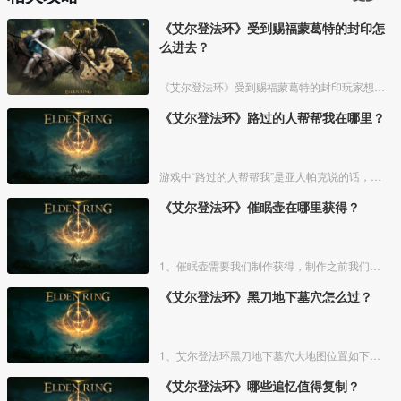
《艾尔登法环》受到赐福蒙葛特的封印怎
么进去？
《艾尔登法环》受到赐福蒙葛特的封印玩家想要进去需要将两个Boss“初始之王”葛孚雷和”恶兆王“蒙葛特全部击杀，击杀后从”恶兆王“蒙葛特boss房王座后面的通道进入。
《艾尔登法环》路过的人帮帮我在哪里？
游戏中“路过的人帮帮我”是亚人帕克说的话，帕克出生在交界地宁姆格福地区海岸边洞窟中，帕克的母亲是一位裁缝师，后面被同类变成了一株矮小的灌木，亚人帕克的具体位置如下。
《艾尔登法环》催眠壶在哪里获得？
1、催眠壶需要我们制作获得，制作之前我们需要拿到法力斯的制作笔记【1】，之后，我们还需要制作材料蘑菇和托莉娜睡莲，除此之外，还需要龟裂壶。
《艾尔登法环》黑刀地下墓穴怎么过？
1、艾尔登法环黑刀地下墓穴大地图位置如下图所示：
《艾尔登法环》哪些追忆值得复制？