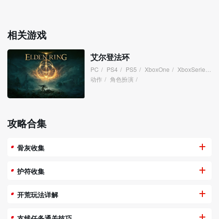
相关游戏
艾尔登法环
PC
/
PS4
/
PS5
/
XboxOne
/
XboxSeries
/
动作
/
角色扮演
/
攻略合集
骨灰收集
护符收集
开荒玩法详解
支线任务通关技巧