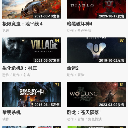
2021-03-10发售
2023-10-17发售
极限竞速：地平线 4
暗黑破坏神4
竞速
动作
角色扮演
84
87
2021-05-07发售
2019-10-02发售
生化危机8：村庄
命运2
恐怖
动作
射击
动作
冒险
71
81
2016-06-15发售
2023-03-02发售
黎明杀机
卧龙：苍天陨落
动作
动作
冒险
角色扮演