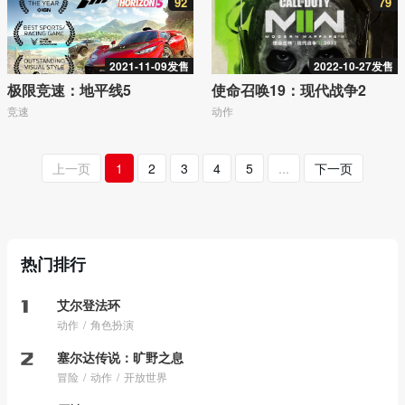
92
79
2021-11-09发售
2022-10-27发售
极限竞速：地平线5
使命召唤19：现代战争2
竞速
动作
上一页
1
2
3
4
5
...
下一页
热门排行
艾尔登法环
动作
角色扮演
塞尔达传说：旷野之息
冒险
动作
开放世界