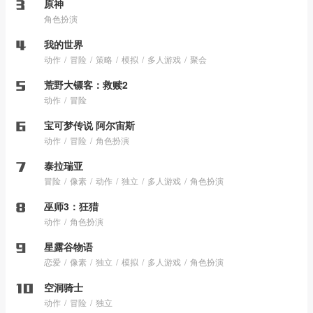
原神
角色扮演
我的世界
动作
冒险
策略
模拟
多人游戏
聚会
荒野大镖客：救赎2
动作
冒险
宝可梦传说 阿尔宙斯
动作
冒险
角色扮演
泰拉瑞亚
冒险
像素
动作
独立
多人游戏
角色扮演
巫师3：狂猎
动作
角色扮演
星露谷物语
恋爱
像素
独立
模拟
多人游戏
角色扮演
空洞骑士
动作
冒险
独立