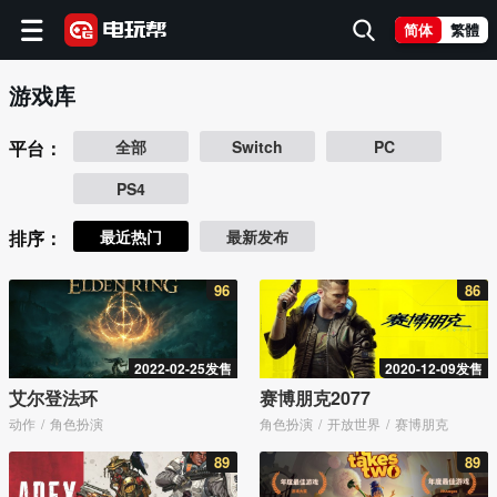
简体
繁體
游戏库
平台：
全部
Switch
PC
PS4
排序：
最近热门
最新发布
96
86
2022-02-25发售
2020-12-09发售
艾尔登法环
赛博朋克2077
动作
角色扮演
角色扮演
开放世界
赛博朋克
89
89