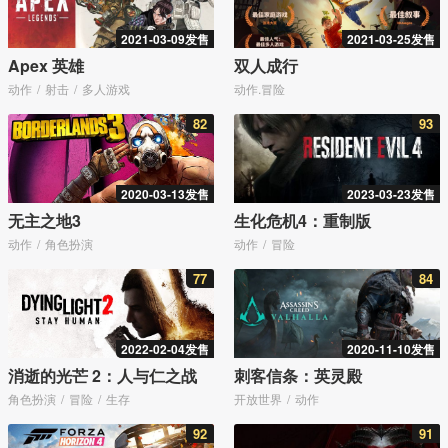
2021-03-09发售
2021-03-25发售
Apex 英雄
双人成行
动作
射击
多人游戏
动作.冒险
82
93
2020-03-13发售
2023-03-23发售
无主之地3
生化危机4：重制版
动作
角色扮演
动作
冒险
77
84
2022-02-04发售
2020-11-10发售
消逝的光芒 2：人与仁之战
刺客信条：英灵殿
角色扮演
冒险
生存
开放世界
动作
92
91