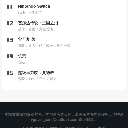
Nintendo Switch
switch
任天堂
塞尔达传说：王国之泪
动作
冒险
角色扮演
宝可梦 朱
冒险
多人游戏
聚会
角色扮演
饥荒
冒险
超级马力欧：奥德赛
冒险
动作
平台
聚会
本站文章仅为资源共享、学习参考之目的，若有图片和内容侵权，请联系
vgover_com@outlook.com查证删除。