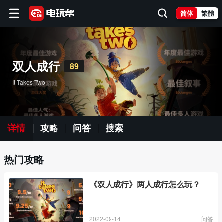
简体
繁體
双人成行
89
It Takes Two
详情
攻略
问答
搜索
热门攻略
《双人成行》两人成行怎么玩？
2022-09-14
问答