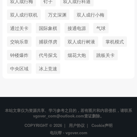
双人成行梅
钉子
双人成行科迪
双人成行联机
万丈深渊
双人成行小梅
通过关卡
国际象棋
接通电源
气球
交响乐章
捕获俘虏
双人成行树液
掌机模式
钟楼爆炸
代号探戈
烟花大炮
跳板关卡
中央区域
冰上竞速
本站文章仅为资源共享、学习参考之目的，若有图片和内容侵权，请联系
vgover_com@outlook.com查证删除。
COPYRIGHT © 2026 |
用户协议
|
Cookie声明
电玩帮 - vgover.com