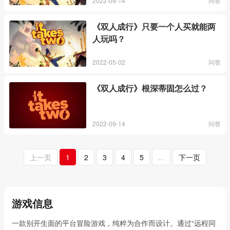
2022-09-14
问答
《双人成行》只要一个人买就能两
人玩吗？
2022-05-02
问答
《双人成行》根深蒂固怎么过？
2022-09-14
问答
上一页
1
2
3
4
5
...
下一页
游戏信息
一款别开生面的平台冒险游戏，纯粹为合作而设计。通过“远程同