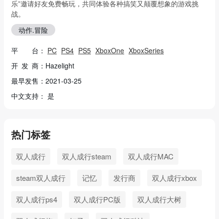
乐”邀请好友免费畅玩，共同体验各种搞笑又颠覆想象的游戏挑
战。
动作.冒险
平 台：
PC
PS4
PS5
XboxOne
XboxSeries
开 发 商：Hazelight
最早发售：2021-03-25
中文支持： 是
热门标签
双人成行
双人成行steam
双人成行MAC
steam双人成行
记忆
发行商
双人成行xbox
双人成行ps4
双人成行PC版
双人成行大树