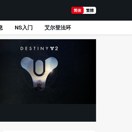
简体
繁體
息
NS入门
艾尔登法环