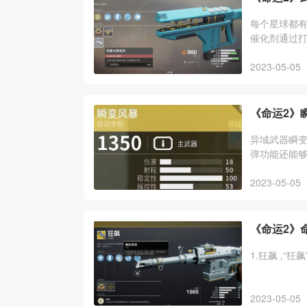
每个星球都
催化剂通过打
随机会掉落
2023-05-05
《命运2》
异域武器瞬
弹功能还能
计。在“光陨
2023-05-05
《命运2》
1.狂飙 ,“狂飙
2023-05-05