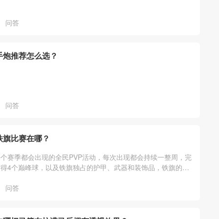
问答
手炮推荐怎么选？
问答
铁旗比赛在哪？
个赛季都会出现的全民PVP活动，每次出现都会持续一整周，完
得4个巅峰球，以及铁旗独占的护甲、武器和装饰品，铁旗的入
技场的页面中，大图标是组队的入口
问答