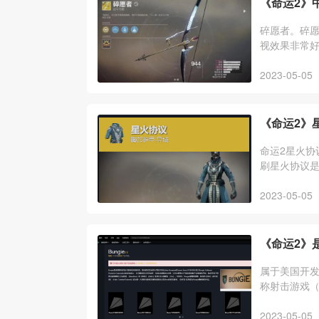
《命运2》
碎愿者。碎愿
视效果非常
2023-05-05
《命运2》
命运2星火协
刷星火协议
强调有就最
2023-05-05
《命运2》
属于美国开发。
称射击游戏（F
Bungie是
2023-05-05