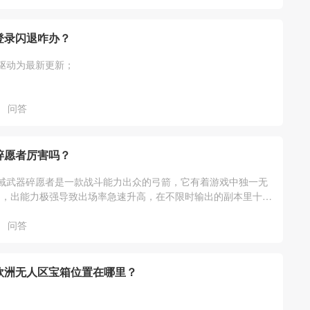
登录闪退咋办？
驱动为最新更新；
问答
碎愿者厉害吗？
域武器碎愿者是一款战斗能力出众的弓箭，它有着游戏中独一无
力，出能力极强导致出场率急速升高，在不限时输出的副本里十分
问答
欧洲无人区宝箱位置在哪里？
：