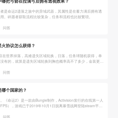
中哪把弓箭在拉满弓后拥有透视效果？
者是命运2遗落之族中的异域武器，其属性是在蓄力满后拥有透
好用。碎愿者获取流程比较复杂，任务和流程也比较繁琐。
问答
星火协议怎么获得？
议在世界掉落，高难遗失区域轮换，日落，任务球随机获得，单
是没有的，就算是遗失区域轮换到胸也概率高不了多少，金装更多
好，功能才是必须的。
问答
是哪个国家的？
《命运2》是一款由Bungie制作，Activision发行的在线第一人
PS），游戏已于2019年10月1日脱离暴雪战网登陆steam平台
问答