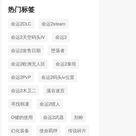
热门标签
命运2DLC
命运2steam
命运2天空码头IV
命运2
命运2发售日期
堕落者
命运2欧洲无人区
命运2泰坦
命运2PvP
命运2码头iv位置
命运2木卫二
溪谷迷宫
寻找韩潇
命运2猎人
O键的使用
命运2武器
别称
幻化装备
使命羁绊
传说碎片