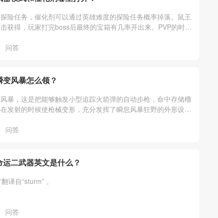
有探险任务，催化剂可以通过英雄难度的探险任务概率掉落。鼠王
击获得，玩家打完boss后最终的宝箱有几率开出来。PVP的时候
催化剂，还有突击任务也有一定
问答
瞬变风暴怎么领？
变风暴，这是把能够触发小型追踪火箭弹的自动步枪，命中存储榴
够在发射的时候使枪械变形，充分发挥了瞬息风暴狂野的外形设
之秋”配年票的版本中，只要预购就可
问答
命运二武器英文是什么？
”翻译自“sturm” 。
问答