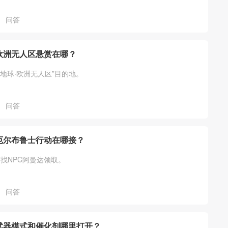
问答
欧洲无人区悬赏在哪？
“地球·欧洲无人区”目的地。
问答
厄尔布鲁士行动在哪接？
找NPC阿曼达领取。
问答
武器模式和催化剂哪里打开？