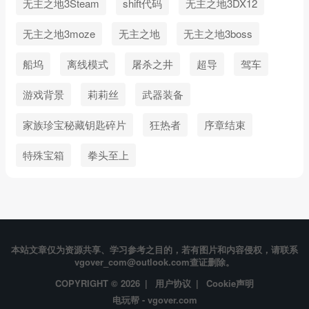
无主之地3Steam
shift代码
无主之地3DX12
无主之地3moze
无主之地
无主之地3boss
船坞
离线模式
屠杀之井
超导
驾车
游戏背景
莉莉丝
武器装备
家族珍宝秘藏钥匙碎片
狂热者
序章结束
特殊宝箱
拳头至上
本站文章仅为资源共享、学习参考之目的，若有图片和内容侵权，请联系
vgover_com@outlook.com查证删除。
COPYRIGHT © 2026 |
用户协议
|
Cookie声明
电玩帮 - vgover.com