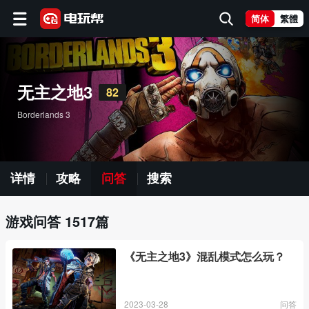
简体
繁體
无主之地3
82
Borderlands 3
详情
攻略
问答
搜索
游戏问答 1517篇
《无主之地3》混乱模式怎么玩？
2023-03-28
问答