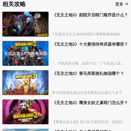
相关攻略
更多
《无主之地3》剧院开启暗门顺序是什么？
1.玩家在无主之地3的剧院中需要根据海报的提示，开启暗门，可以看到戴护目镜的是提丰，背后是无主之地的λ标志，背景是黄色的。
《无主之地3》十大最强传奇武器有哪些？
1、卢西恩的召唤，获得方法：丁可机器人掉落的“宝藏兑兑GO”兑换；屠杀之星3000的青焰掉落。高射速，低后坐力。暴击时返还2颗子弹到你的弹匣，并向最近的敌人发射2颗跳弹。
《无主之地3》替马库斯挑礼物选哪个？
帮马库斯挑礼物会在莫里斯旁边出现三个盒子
《无主之地3》鹰身女妖之巢暗门怎么开？
【鹰身女妖之巢】暗门位于剧院区域，玩家到达剧院跟随任务指引到剧院二楼控制台后触发暗门剧情