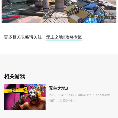
更多相关攻略请关注：
无主之地3攻略专区
相关游戏
无主之地3
PC
/
PS4
/
PS5
/
XboxOne
/
XboxSeries
/
动作
/
角色扮演
/