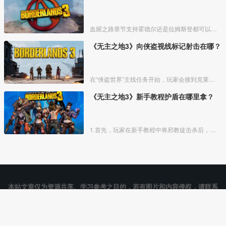
血腥之路章节支持霍德尔还是拉姆斯登都可以，唯一的不同是获得的奖励物品不一样
《无主之地3》向侠盗视线标记射击在哪？
在“侠盗世界”主线任务开始，玩家会接到克莱给的一个任务道具”侠盗视线“
《无主之地3》新手教程护盾在哪里拿？
1.首先，玩家在新手教程中将邪教徒击杀后，找到地图右前方的红色靶子，使用枪械将其破坏，如下图所示：
本站文章仅为资源共享、学习参考之目的，若有图片和内容侵权，请联系
vgover_com@outlook.com查证删除。
COPYRIGHT © 2026 |
用户协议
|
Cookie声明
电玩帮 - vgover.com