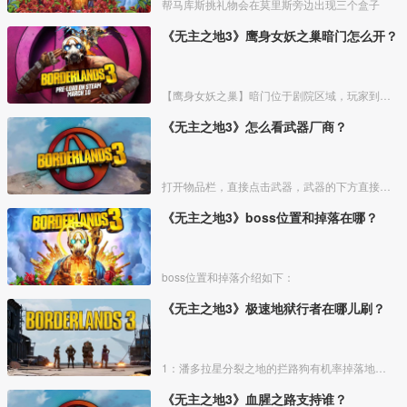
帮马库斯挑礼物会在莫里斯旁边出现三个盒子
《无主之地3》鹰身女妖之巢暗门怎么开？
【鹰身女妖之巢】暗门位于剧院区域，玩家到达剧院跟随任务指引到剧院二楼控制台后触发暗门剧情
《无主之地3》怎么看武器厂商？
打开物品栏，直接点击武器，武器的下方直接就能看到厂商，如下图显示的位置就能看到，红色箭头所指的全是各个武器厂商的品牌
《无主之地3》boss位置和掉落在哪？
boss位置和掉落介绍如下：
《无主之地3》极速地狱行者在哪儿刷？
1：潘多拉星分裂之地的拦路狗有机率掉落地狱行者，先传送到潘多拉星
《无主之地3》血腥之路支持谁？