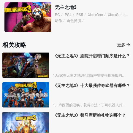
无主之地3
PC
/
PS4
/
PS5
/
XboxOne
/
XboxSeries
/
动作
/
角色扮演
/
相关攻略
更多
《无主之地3》剧院开启暗门顺序是什么？
1.玩家在无主之地3的剧院中需要根据海报的提示，开启暗门，可以看到戴护目镜的是提丰，背后是无主之地的λ标志，背景是黄色的。
《无主之地3》十大最强传奇武器有哪些？
1、卢西恩的召唤，获得方法：丁可机器人掉落的“宝藏兑兑GO”兑换；屠杀之星3000的青焰掉落。高射速，低后坐力。暴击时返还2颗子弹到你的弹匣，并向最近的敌人发射2颗跳弹。
《无主之地3》替马库斯挑礼物选哪个？