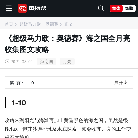
简体
繁體
首页
超级马力欧：奥德赛
正文
《超级马力欧：奥德赛》海之国全月亮
收集图文攻略
2021-03-01
海之国
月亮
展开
第1页：
1-10
1-10
攻略来到阳光与海滩再加上黄昏景色的海之国，虽然是很
Relax，但其沙滩排球及水底探索，却令收齐月亮的工作变
得不太简单。