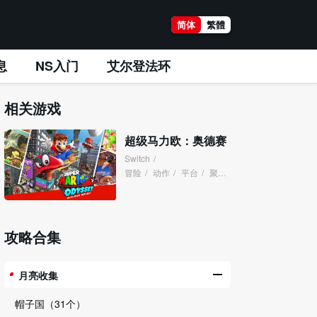
简体
繁體
息
NS入门
艾尔登法环
相关游戏
超级马力欧：奥德赛
Switch
/
冒险
/
动作
/
平台
/
聚会
/
攻略合集
月亮收集
帽子国（31个）