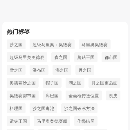
热门标签
沙之国
超级马里奥：奥德赛
马里奥奥德赛
超级马里奥奥德赛
森之国
蘑菇王国
都市国
雪之国
瀑布国
海之国
月之国
奥德赛沙之国
帽子国
湖之国
月之国更后面
奥德赛都市国
库巴国
全画框传送位置
凯皮
料理国
沙之国毒池
沙之国破冰方法
遗失王国
马里奥奥德赛船
作弊结局