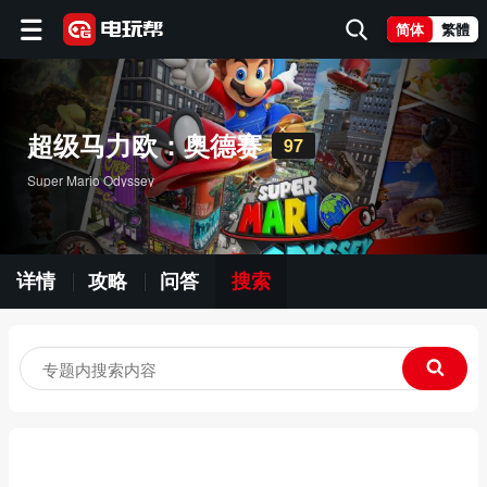
简体
繁體
超级马力欧：奥德赛
97
Super Mario Odyssey
详情
攻略
问答
搜索