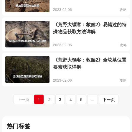
2023-02-06
攻略
《荒野大镖客：救赎2》易错过的特
殊物品获取方法详解
2023-02-06
攻略
《荒野大镖客：救赎2》全坟墓位置
要素获取详解
2023-02-06
攻略
上一页
1
2
3
4
5
...
下一页
热门标签