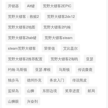
开锁器
Alt键
荒野大镖客2EPIC
荒野大镖客：救赎2
荒野大镖客2dx12
荒野大镖客2地图
荒野大镖客2约翰
荒野大镖客2tab键
荒野大镖客steam
steam荒野大镖客
荣誉值
艾比盖尔
荒野大镖客2推荐配置
荒野大镖客2海鸥
亚瑟
约翰·马斯顿
亚瑟·摩根
马斯顿
传说麋鹿
独步马
德州扑克
务农入门
传说熊皮
监狱岛
山狮
东部边境
奖章进度
邮局
山狮眼
兴奋剂