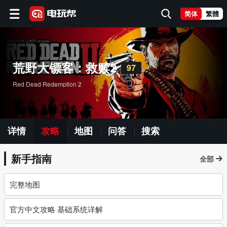
简体
繁體
荒野大镖客：救赎2
97
Red Dead Redemption 2
详情
攻略
地图
问答
搜索
新手指南
全部
完整地图
官方中文攻略 基础系统详解