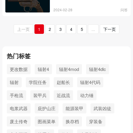
2024-02-28
问答
上一页
1
2
3
4
5
...
下一页
热门标签
更改数据
辐射4
辐射4mod
辐射4dlc
辐射
学院任务
赵船长
辐射4代码
手枪流
装甲兵
近战流
动力锤
电浆武器
庇护山庄
能源装甲
武装凶徒
废土传奇
图画菜单
换存档
穿装备