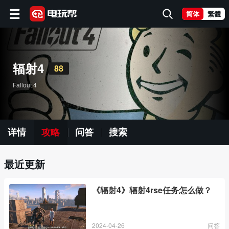
简体
繁體
辐射4
88
Fallout 4
详情
攻略
问答
搜索
最近更新
《辐射4》辐射4rse任务怎么做？
2024-04-26
问答