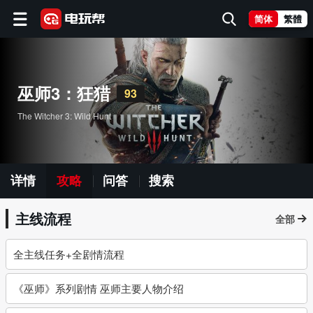
简体
繁體
巫师3：狂猎
93
The Witcher 3: Wild Hunt
详情
攻略
问答
搜索
主线流程
全部
全主线任务+全剧情流程
《巫师》系列剧情 巫师主要人物介绍