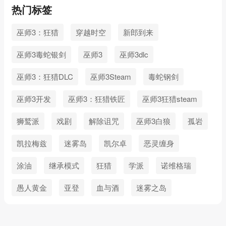
热门标签
巫师3：狂猎
穿越时空
新郎到来
巫师3毒蛇银剑
巫师3
巫师3dlc
巫师3：狂猎DLC
巫师3Steam
毒蛇钢剑
巫师3开发
巫师3：狂猎铁匠
巫师3狂猎steam
狮鹫派
戏剧
解除诅咒
巫师3白狼
孤岩
凯拉梅兹
迷雾岛
凯尔卓
恶灵缠身
涂油
继承模式
狂猎
学派
诺维格瑞
愚人黄金
亚登
血与酒
迷雾之岛