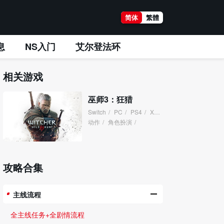
简体
繁體
息
NS入门
艾尔登法环
相关游戏
巫师3：狂猎
Switch
/
PC
/
PS4
/
XboxOne
/
动作
/
角色扮演
/
攻略合集
主线流程
全主线任务+全剧情流程