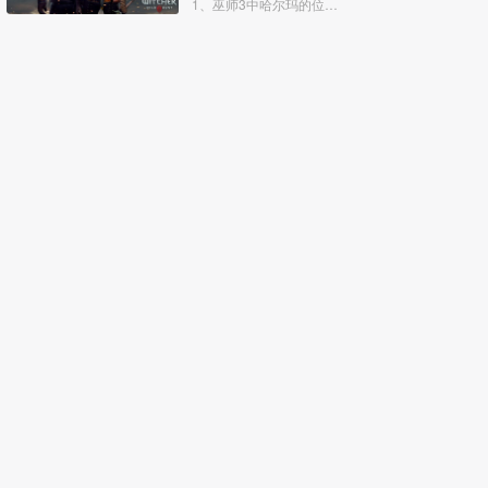
1、巫师3中哈尔玛的位置路线：首先不要管房子，出门使用猎魔视角，可以清晰看到巨人旁边有人类脚印，顺着走就好。