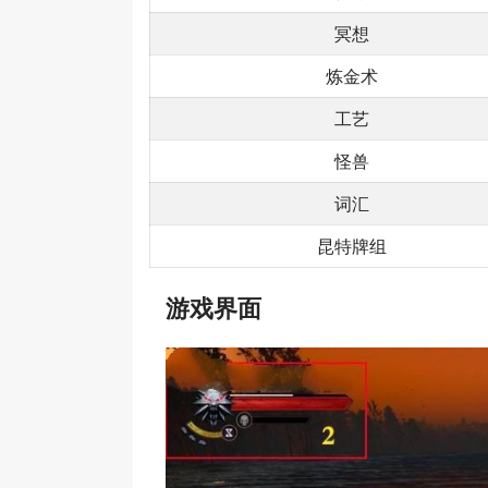
冥想
炼金术
工艺
怪兽
词汇
昆特牌组
游戏界面