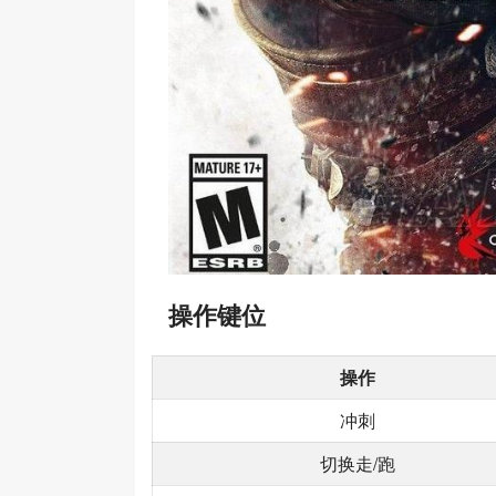
操作键位
操作
冲刺
切换走/跑