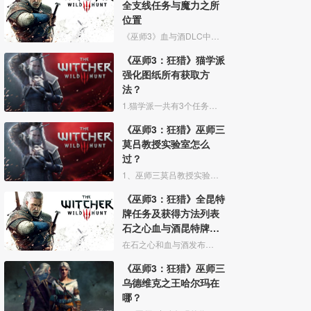
全支线任务与魔力之所
位置
《巫师3》血与酒DLC中有不少的支线任务，下面为大家带来《巫师3》血与酒全支线任务与魔力之所位置，一起来看看吧。
《巫师3：狂猎》猫学派
强化图纸所有获取方
法？
1.猫学派一共有3个任务，第一个任务是6个蓝图的位置，第二个会给出强化裤子手套钢剑，第三个任务会给出更高级的高等护甲钢剑银剑；猫学派的任务可以在商人处购买亚多伯特凯米斯的第一张地图
《巫师3：狂猎》巫师三
莫吕教授实验室怎么
过？
1、巫师三莫吕教授实验室是任务转身面对陌生人中任务的一环：利用猎魔感官能力找寻莫吕教授实验室地点的线索。
《巫师3：狂猎》全昆特
牌任务及获得方法列表
石之心血与酒昆特牌收
集攻略
在石之心和血与酒发布之后，《巫师3》游戏中又有更多的昆特牌可供玩家收集，下面为大家带来《巫师3》全昆特牌任务及获得方法列表，包括本体与石之心、血与酒的昆特牌收集，追求昆特牌全收集的
《巫师3：狂猎》巫师三
乌德维克之王哈尔玛在
哪？