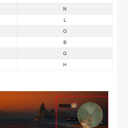
N
L
O
B
G
H