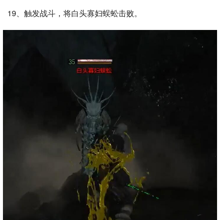
19、触发战斗，将白头寡妇蜈蚣击败。