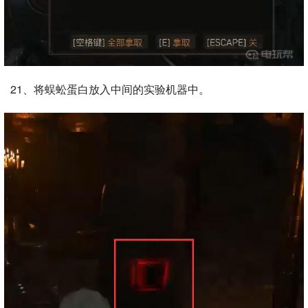
21、将蜈蚣蛋白放入中间的实验机器中。