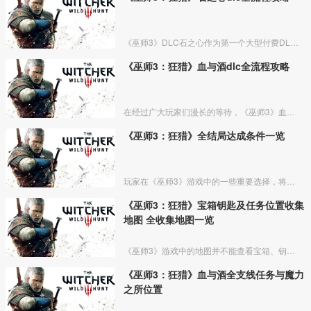
《巫师3》DLC石之心作为第一个大型付费DLC，提供了10个小时以上的游戏内容，包括新的任务、角色、怪物等等，而我们的白狼将展开一段全新的故事线。今天小编带来《巫师3》DLC石之心
《巫师3：狂猎》血与酒dlc全流程攻略
在经过广大玩家们漫长的等待，《巫师3》血与酒终于重磅来袭！这次《巫师3》血与酒给大家演绎了怎么样的故事呢？下面小编给大家带来的是《巫师3》血与酒全任务流程图文攻略，跟小编一起来看看
《巫师3：狂猎》全结局达成条件一览
玩家在《巫师3》游戏中的一些重要选择，将决定产生不同的结局，下面为大家带来asukarin分享的《巫师3》全结局达成条件一览，来看看哪一个才是你心目中最完美结局呢？
《巫师3：狂猎》宝箱钥匙及任务位置收集
地图 全收集地图一览
《巫师3》游戏中的地图并不能查看宝箱、钥匙、怪物标注位置，《巫师3》全要素收集地图，地图中明确标注了宝箱、任务、怪物等所有要素，并且完整全标注可见，全中文相关图例。
《巫师3：狂猎》血与酒全支线任务与魔力
之所位置