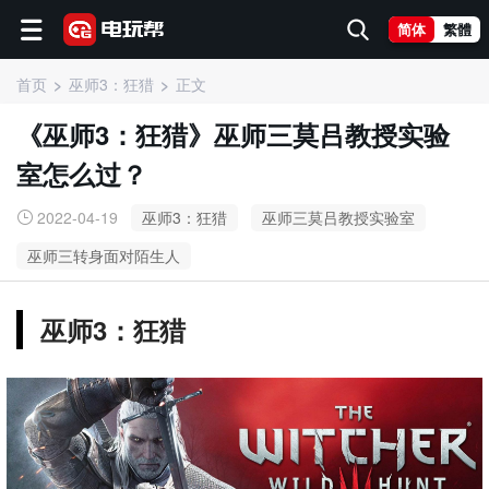
简体
繁體
首页
巫师3：狂猎
正文
《巫师3：狂猎》巫师三莫吕教授实验
室怎么过？
2022-04-19
巫师3：狂猎
巫师三莫吕教授实验室
巫师三转身面对陌生人
巫师3：狂猎