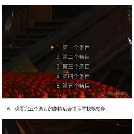
16、观看完五个条目的剧情后会提示寻找蜈蚣卵。