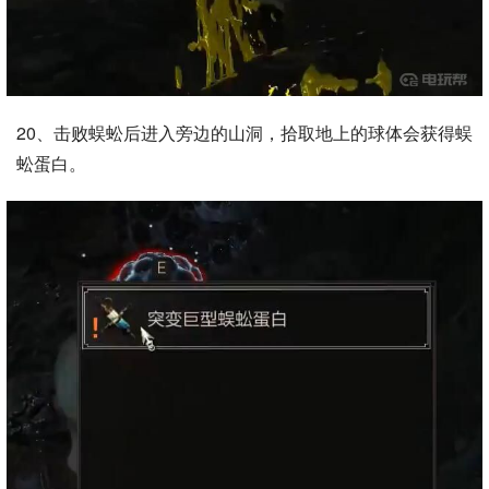
20、击败蜈蚣后进入旁边的山洞，拾取地上的球体会获得蜈
蚣蛋白。