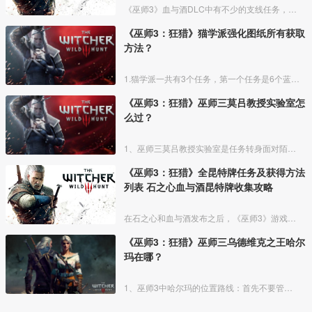
《巫师3》血与酒DLC中有不少的支线任务，下面为大家带来《巫师3》血与酒全支线任务与魔力之所位置，一起来看看吧。
《巫师3：狂猎》猫学派强化图纸所有获取
方法？
1.猫学派一共有3个任务，第一个任务是6个蓝图的位置，第二个会给出强化裤子手套钢剑，第三个任务会给出更高级的高等护甲钢剑银剑；猫学派的任务可以在商人处购买亚多伯特凯米斯的第一张地图
《巫师3：狂猎》巫师三莫吕教授实验室怎
么过？
1、巫师三莫吕教授实验室是任务转身面对陌生人中任务的一环：利用猎魔感官能力找寻莫吕教授实验室地点的线索。
《巫师3：狂猎》全昆特牌任务及获得方法
列表 石之心血与酒昆特牌收集攻略
在石之心和血与酒发布之后，《巫师3》游戏中又有更多的昆特牌可供玩家收集，下面为大家带来《巫师3》全昆特牌任务及获得方法列表，包括本体与石之心、血与酒的昆特牌收集，追求昆特牌全收集的
《巫师3：狂猎》巫师三乌德维克之王哈尔
玛在哪？
1、巫师3中哈尔玛的位置路线：首先不要管房子，出门使用猎魔视角，可以清晰看到巨人旁边有人类脚印，顺着走就好。