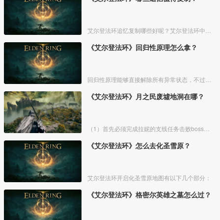
艾尔登法环追忆复制哪些好呢？艾尔登法环中，追忆虽然能通过漫步灵庙复制，但是漫步灵庙有数量上限，那么优先复制哪几个BOSS的追忆最好呢？下面一起来看看艾尔登法环追忆复制吧！
《艾尔登法环》回归性原理怎么拿？
回归性原理能够直接解除所有异常状态，不过也会消除自身的特殊效果，而这个祷告想要获得需要去找黄金律法祷告原本。详细方法介绍如下：
《艾尔登法环》月之民废墟地洞在哪？
（1）首先必须完成拉妮的支线任务击败boss才能来到白金村顶上的月光祭坛。
《艾尔登法环》怎么去化圣雪原？
艾尔登法环开启化圣雪原地图有以下几个部分：
《艾尔登法环》格密尔英雄之墓怎么过？