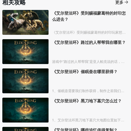
相关攻略
更多
《艾尔登法环》受到赐福蒙葛特的封印怎
么进去？
《艾尔登法环》受到赐福蒙葛特的封印玩家想要进去需要将两个Boss“初始之王”葛孚雷和”恶兆王“蒙葛特全部击杀，击杀后从”恶兆王“蒙葛特boss房王座后面的通道进入。
《艾尔登法环》路过的人帮帮我在哪里？
游戏中“路过的人帮帮我”是亚人帕克说的话，帕克出生在交界地宁姆格福地区海岸边洞窟中，帕克的母亲是一位裁缝师，后面被同类变成了一株矮小的灌木，亚人帕克的具体位置如下。
《艾尔登法环》催眠壶在哪里获得？
1、催眠壶需要我们制作获得，制作之前我们需要拿到法力斯的制作笔记【1】，之后，我们还需要制作材料蘑菇和托莉娜睡莲，除此之外，还需要龟裂壶。
《艾尔登法环》黑刀地下墓穴怎么过？
1、艾尔登法环黑刀地下墓穴大地图位置如下图所示：
《艾尔登法环》哪些追忆值得复制？