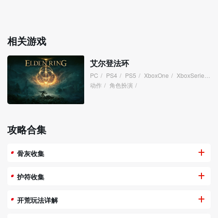
相关游戏
艾尔登法环
PC
/
PS4
/
PS5
/
XboxOne
/
XboxSeries
/
动作
/
角色扮演
/
攻略合集
骨灰收集
护符收集
开荒玩法详解