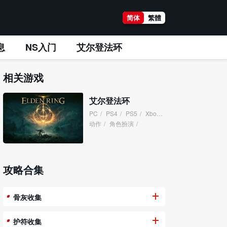
简体
繁體
息
NS入门
艾尔登法环
相关游戏
艾尔登法环
PC
/
PS4
/
PS5
/
XboxOne
/
XboxSeries
/
动作
/
角色扮演
/
攻略合集
骨灰收集
护符收集