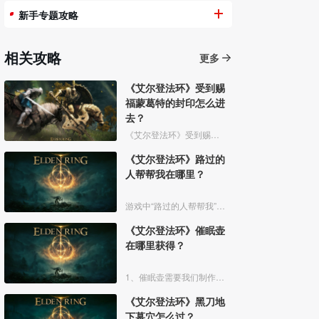
新手专题攻略
相关攻略
更多
《艾尔登法环》受到赐
福蒙葛特的封印怎么进
去？
《艾尔登法环》受到赐福蒙葛特的封印玩家想要进去需要将两个Boss“初始之王”葛孚雷和”恶兆王“蒙葛特全部击杀，击杀后从”恶兆王“蒙葛特boss房王座后面的通道进入。
《艾尔登法环》路过的
人帮帮我在哪里？
游戏中“路过的人帮帮我”是亚人帕克说的话，帕克出生在交界地宁姆格福地区海岸边洞窟中，帕克的母亲是一位裁缝师，后面被同类变成了一株矮小的灌木，亚人帕克的具体位置如下。
《艾尔登法环》催眠壶
在哪里获得？
1、催眠壶需要我们制作获得，制作之前我们需要拿到法力斯的制作笔记【1】，之后，我们还需要制作材料蘑菇和托莉娜睡莲，除此之外，还需要龟裂壶。
《艾尔登法环》黑刀地
下墓穴怎么过？