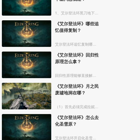
1、艾尔登法环黑刀地下墓穴大地图位置如下图所示：
《艾尔登法环》哪些追
忆值得复制？
艾尔登法环追忆复制哪些好呢？艾尔登法环中，追忆虽然能通过漫步灵庙复制，但是漫步灵庙有数量上限，那么优先复制哪几个BOSS的追忆最好呢？下面一起来看看艾尔登法环追忆复制吧！
《艾尔登法环》回归性
原理怎么拿？
回归性原理能够直接解除所有异常状态，不过也会消除自身的特殊效果，而这个祷告想要获得需要去找黄金律法祷告原本。详细方法介绍如下：
《艾尔登法环》月之民
废墟地洞在哪？
（1）首先必须完成拉妮的支线任务击败boss才能来到白金村顶上的月光祭坛。
《艾尔登法环》怎么去
化圣雪原？
艾尔登法环开启化圣雪原地图有以下几个部分：