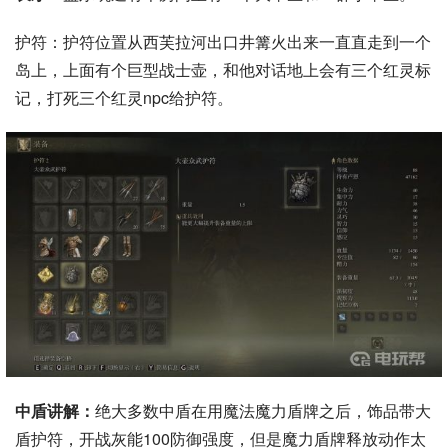
护符：护符位置从西芙拉河出口井篝火出来一直直走到一个
岛上，上面有个巨型战士壶，和他对话地上会有三个红灵标
记，打死三个红灵npc给护符。
中盾讲解：
绝大多数中盾在用魔法魔力盾牌之后，饰品带大
盾护符，开战灰能100防御强度，但是魔力盾牌释放动作太