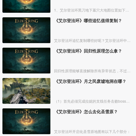
1、艾尔登法环黑刀地下墓穴大地图位置如下图所示：
《艾尔登法环》哪些追忆值得复制？
艾尔登法环追忆复制哪些好呢？艾尔登法环中，追忆虽然能通过漫步灵庙复制，但是漫步灵庙有数量上限，那么优先复制哪几个BOSS的追忆最好呢？下面一起来看看艾尔登法环追忆复制吧！
《艾尔登法环》回归性原理怎么拿？
回归性原理能够直接解除所有异常状态，不过也会消除自身的特殊效果，而这个祷告想要获得需要去找黄金律法祷告原本。详细方法介绍如下：
《艾尔登法环》月之民废墟地洞在哪？
（1）首先必须完成拉妮的支线任务击败boss才能来到白金村顶上的月光祭坛。
《艾尔登法环》怎么去化圣雪原？
艾尔登法环开启化圣雪原地图有以下几个部分：