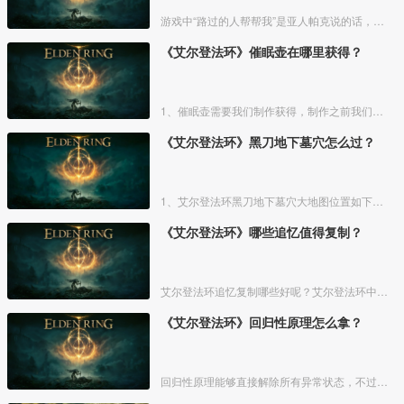
游戏中“路过的人帮帮我”是亚人帕克说的话，帕克出生在交界地宁姆格福地区海岸边洞窟中，帕克的母亲是一位裁缝师，后面被同类变成了一株矮小的灌木，亚人帕克的具体位置如下。
《艾尔登法环》催眠壶在哪里获得？
1、催眠壶需要我们制作获得，制作之前我们需要拿到法力斯的制作笔记【1】，之后，我们还需要制作材料蘑菇和托莉娜睡莲，除此之外，还需要龟裂壶。
《艾尔登法环》黑刀地下墓穴怎么过？
1、艾尔登法环黑刀地下墓穴大地图位置如下图所示：
《艾尔登法环》哪些追忆值得复制？
艾尔登法环追忆复制哪些好呢？艾尔登法环中，追忆虽然能通过漫步灵庙复制，但是漫步灵庙有数量上限，那么优先复制哪几个BOSS的追忆最好呢？下面一起来看看艾尔登法环追忆复制吧！
《艾尔登法环》回归性原理怎么拿？
回归性原理能够直接解除所有异常状态，不过也会消除自身的特殊效果，而这个祷告想要获得需要去找黄金律法祷告原本。详细方法介绍如下：