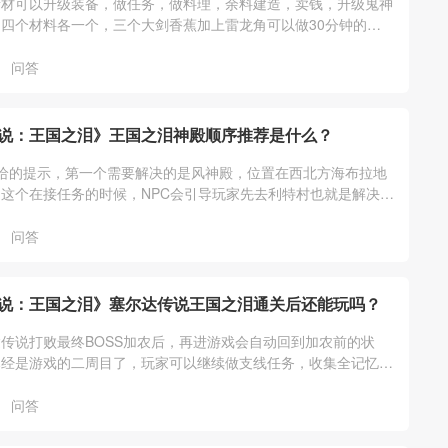
素材可以升级装备，做任务，做料理，余料建造，卖钱，升级鬼神
四个材料各一个，三个大剑香蕉加上雷龙角可以做30分钟的三
一个卖300，龙的爪子可以去三个
问答
说：王国之泪》王国之泪神殿顺序推荐是什么？
给的提示，第一个需要解决的是风神殿，位置在西北方海布拉地
这个在接任务的时候，NPC会引导玩家先去利特村也就是解决风
她们说的走就可以。
问答
说：王国之泪》塞尔达传说王国之泪通关后还能玩吗？
传说打败最终BOSS加农后，再进游戏会自动回到加农前的状
已经是游戏的二周目了，玩家可以继续做支线任务，收集全记忆、
通祠堂、装备等其它游戏内容。
问答