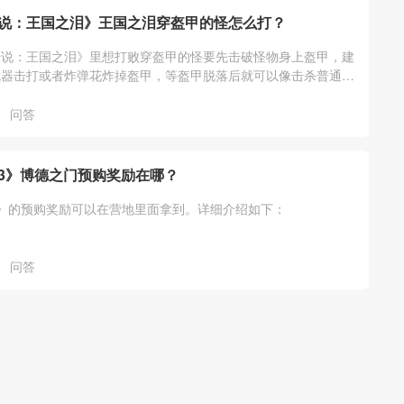
说：王国之泪》王国之泪穿盔甲的怪怎么打？
传说：王国之泪》里想打败穿盔甲的怪要先击破怪物身上盔甲，建
武器击打或者炸弹花炸掉盔甲，等盔甲脱落后就可以像击杀普通怪
他。详细介绍如下：
问答
3》博德之门预购奖励在哪？
》的预购奖励可以在营地里面拿到。详细介绍如下：
问答