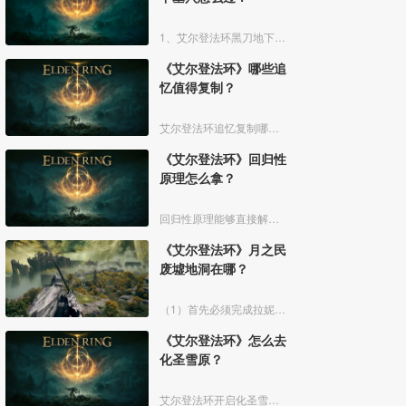
1、艾尔登法环黑刀地下墓穴大地图位置如下图所示：
《艾尔登法环》哪些追
忆值得复制？
艾尔登法环追忆复制哪些好呢？艾尔登法环中，追忆虽然能通过漫步灵庙复制，但是漫步灵庙有数量上限，那么优先复制哪几个BOSS的追忆最好呢？下面一起来看看艾尔登法环追忆复制吧！
《艾尔登法环》回归性
原理怎么拿？
回归性原理能够直接解除所有异常状态，不过也会消除自身的特殊效果，而这个祷告想要获得需要去找黄金律法祷告原本。详细方法介绍如下：
《艾尔登法环》月之民
废墟地洞在哪？
（1）首先必须完成拉妮的支线任务击败boss才能来到白金村顶上的月光祭坛。
《艾尔登法环》怎么去
化圣雪原？
艾尔登法环开启化圣雪原地图有以下几个部分：