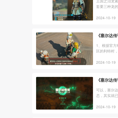
王国之泪龙
套要三种龙的
攻药，雷龙角
2024-10-19
《塞尔达传
1、根据官方
区的利特村，
神殿，跟着
2024-10-19
《塞尔达传
可以，塞尔达
态，其实就
呀哈哈、全
2024-10-19