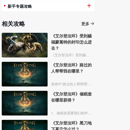
新手专题攻略
相关攻略
更多
《艾尔登法环》受到赐
福蒙葛特的封印怎么进
去？
《艾尔登法环》受到赐福蒙葛特的封印玩家想要进去需要将两个Boss“初始之王”葛孚雷和”恶兆王“蒙葛特全部击杀，击杀后从”恶兆王“蒙葛特boss房王座后面的通道进入。
《艾尔登法环》路过的
人帮帮我在哪里？
游戏中“路过的人帮帮我”是亚人帕克说的话，帕克出生在交界地宁姆格福地区海岸边洞窟中，帕克的母亲是一位裁缝师，后面被同类变成了一株矮小的灌木，亚人帕克的具体位置如下。
《艾尔登法环》催眠壶
在哪里获得？
1、催眠壶需要我们制作获得，制作之前我们需要拿到法力斯的制作笔记【1】，之后，我们还需要制作材料蘑菇和托莉娜睡莲，除此之外，还需要龟裂壶。
《艾尔登法环》黑刀地
下墓穴怎么过？