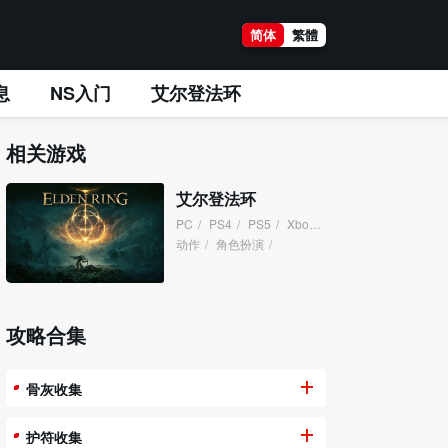
简体
繁體
息
NS入门
艾尔登法环
相关游戏
艾尔登法环
PC
/
PS4
/
PS5
/
XboxOne
/
XboxSeries
/
动作
/
角色扮演
/
攻略合集
骨灰收集
护符收集