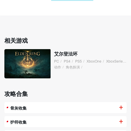
相关游戏
艾尔登法环
PC
/
PS4
/
PS5
/
XboxOne
/
XboxSeries
/
动作
/
角色扮演
/
攻略合集
骨灰收集
护符收集