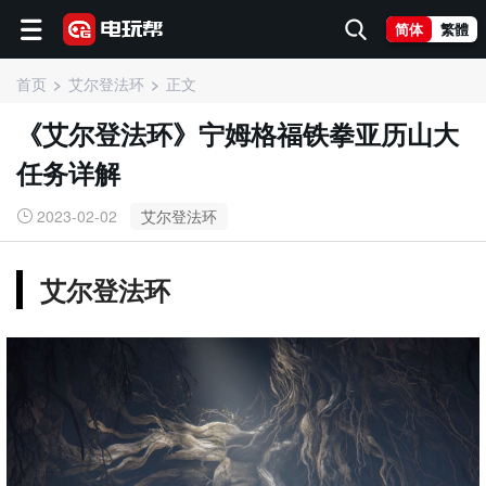
简体
繁體
首页
艾尔登法环
正文
《艾尔登法环》宁姆格福铁拳亚历山大
任务详解
2023-02-02
艾尔登法环
艾尔登法环