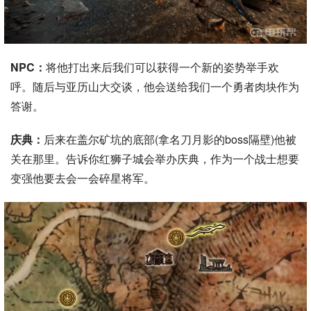
NPC：
将他打出来后我们可以获得一个新的姿势举手欢
呼。随后与亚历山大交谈，他会送给我们一个勇者肉块作为
答谢。
庆典：
后来在盖尔矿坑的底部(拿名刀月影的boss隔壁)他被
关在那里。告诉你红狮子城会举办庆典，作为一个战士想要
变强他要去会一会碎星将军。