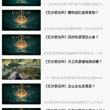
1、艾尔登法环黑刀地下墓穴大地图位置如下图所示：
《艾尔登法环》哪些追忆值得复制？
艾尔登法环追忆复制哪些好呢？艾尔登法环中，追忆虽然能通过漫步灵庙复制，但是漫步灵庙有数量上限，那么优先复制哪几个BOSS的追忆最好呢？下面一起来看看艾尔登法环追忆复制吧！
《艾尔登法环》回归性原理怎么拿？
回归性原理能够直接解除所有异常状态，不过也会消除自身的特殊效果，而这个祷告想要获得需要去找黄金律法祷告原本。详细方法介绍如下：
《艾尔登法环》月之民废墟地洞在哪？
（1）首先必须完成拉妮的支线任务击败boss才能来到白金村顶上的月光祭坛。
《艾尔登法环》怎么去化圣雪原？
艾尔登法环开启化圣雪原地图有以下几个部分：