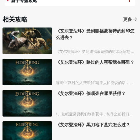
新手专题攻略
相关攻略
更多
《艾尔登法环》受到赐福蒙葛特的封印怎
么进去？
《艾尔登法环》受到赐福蒙葛特的封印玩家想要进去需要将两个Boss“初始之王”葛孚雷和”恶兆王“蒙葛特全部击杀，击杀后从”恶兆王“蒙葛特boss房王座后面的通道进入。
《艾尔登法环》路过的人帮帮我在哪里？
游戏中“路过的人帮帮我”是亚人帕克说的话，帕克出生在交界地宁姆格福地区海岸边洞窟中，帕克的母亲是一位裁缝师，后面被同类变成了一株矮小的灌木，亚人帕克的具体位置如下。
《艾尔登法环》催眠壶在哪里获得？
1、催眠壶需要我们制作获得，制作之前我们需要拿到法力斯的制作笔记【1】，之后，我们还需要制作材料蘑菇和托莉娜睡莲，除此之外，还需要龟裂壶。
《艾尔登法环》黑刀地下墓穴怎么过？