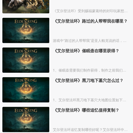
《艾尔登法环》受到赐福蒙葛特的封印玩家想要进去需要将两个Boss“初始之王”葛孚雷和”恶兆王“蒙葛特全部击杀，击杀后从”恶兆王“蒙葛特boss房王座后面的通道进入。
《艾尔登法环》路过的人帮帮我在哪里？
游戏中“路过的人帮帮我”是亚人帕克说的话，帕克出生在交界地宁姆格福地区海岸边洞窟中，帕克的母亲是一位裁缝师，后面被同类变成了一株矮小的灌木，亚人帕克的具体位置如下。
《艾尔登法环》催眠壶在哪里获得？
1、催眠壶需要我们制作获得，制作之前我们需要拿到法力斯的制作笔记【1】，之后，我们还需要制作材料蘑菇和托莉娜睡莲，除此之外，还需要龟裂壶。
《艾尔登法环》黑刀地下墓穴怎么过？
1、艾尔登法环黑刀地下墓穴大地图位置如下图所示：
《艾尔登法环》哪些追忆值得复制？
艾尔登法环追忆复制哪些好呢？艾尔登法环中，追忆虽然能通过漫步灵庙复制，但是漫步灵庙有数量上限，那么优先复制哪几个BOSS的追忆最好呢？下面一起来看看艾尔登法环追忆复制吧！