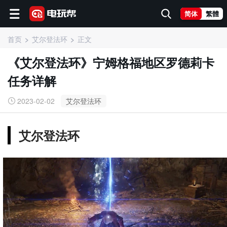
简体
繁體
首页
艾尔登法环
正文
《艾尔登法环》宁姆格福地区罗德莉卡
任务详解
2023-02-02
艾尔登法环
艾尔登法环