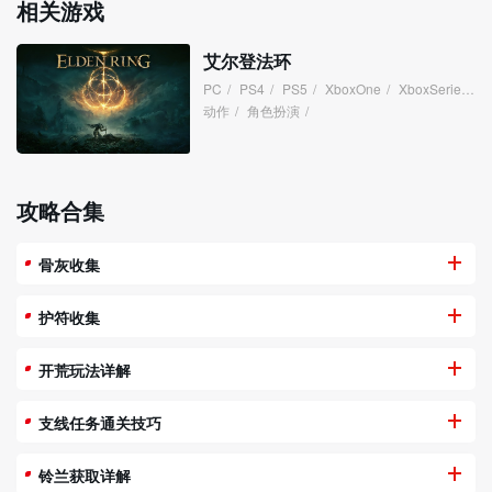
相关游戏
艾尔登法环
PC
/
PS4
/
PS5
/
XboxOne
/
XboxSeries
/
动作
/
角色扮演
/
攻略合集
骨灰收集
护符收集
开荒玩法详解
支线任务通关技巧
铃兰获取详解