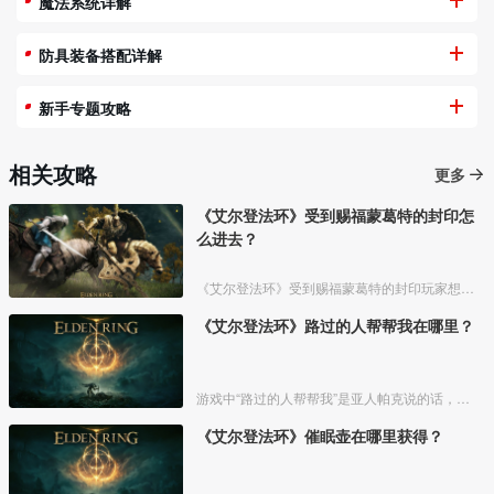
魔法系统详解
防具装备搭配详解
新手专题攻略
相关攻略
更多
《艾尔登法环》受到赐福蒙葛特的封印怎
么进去？
《艾尔登法环》受到赐福蒙葛特的封印玩家想要进去需要将两个Boss“初始之王”葛孚雷和”恶兆王“蒙葛特全部击杀，击杀后从”恶兆王“蒙葛特boss房王座后面的通道进入。
《艾尔登法环》路过的人帮帮我在哪里？
游戏中“路过的人帮帮我”是亚人帕克说的话，帕克出生在交界地宁姆格福地区海岸边洞窟中，帕克的母亲是一位裁缝师，后面被同类变成了一株矮小的灌木，亚人帕克的具体位置如下。
《艾尔登法环》催眠壶在哪里获得？