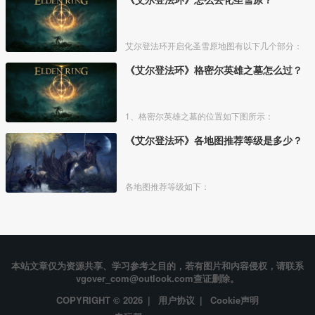
艾尔登法环开启化圣雪原地图有以下几个部分：
《艾尔登法环》格密尔英雄之墓怎么过？
1、格密尔英雄之墓的位置如下图所示：
《艾尔登法环》各地图推荐等级是多少？
各地图推荐等级如下：
本站文章仅为资源共享、学习参考之目的，若有图片和内容侵权，请联系
vgover_com@outlook.com查证删除。
COPYRIGHT © 2026 |
用户协议
|
Cookie声明