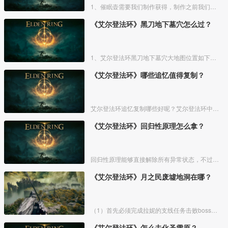
1、催眠壶需要我们制作获得，制作之前我们需要拿到法力斯的制作笔记【1】，之后，我们还需要制作材料蘑菇和托莉娜睡莲，除此之外，还需要龟裂壶。
《艾尔登法环》黑刀地下墓穴怎么过？
1、艾尔登法环黑刀地下墓穴大地图位置如下图所示：
《艾尔登法环》哪些追忆值得复制？
艾尔登法环追忆复制哪些好呢？艾尔登法环中，追忆虽然能通过漫步灵庙复制，但是漫步灵庙有数量上限，那么优先复制哪几个BOSS的追忆最好呢？下面一起来看看艾尔登法环追忆复制吧！
《艾尔登法环》回归性原理怎么拿？
回归性原理能够直接解除所有异常状态，不过也会消除自身的特殊效果，而这个祷告想要获得需要去找黄金律法祷告原本。详细方法介绍如下：
《艾尔登法环》月之民废墟地洞在哪？
（1）首先必须完成拉妮的支线任务击败boss才能来到白金村顶上的月光祭坛。
《艾尔登法环》怎么去化圣雪原？