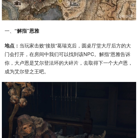
一、
“解指”恩雅
地点：
当玩家击败“接肢”葛瑞克后，圆桌厅堂大厅后方的大
门会打开，在房间中我们可以找到该NPC。解指”恩雅告诉
你，大卢恩是艾尔登法环的大碎片，去取得下一个大卢恩，
成为艾尔登之王吧。