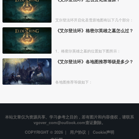
艾尔登法环开启化圣雪原地图有以下几个部分：
《艾尔登法环》格密尔英雄之墓怎么过？
1、格密尔英雄之墓的位置如下图所示：
《艾尔登法环》各地图推荐等级是多少？
各地图推荐等级如下：
本站文章仅为资源共享、学习参考之目的，若有图片和内容侵权，请联系
vgover_com@outlook.com查证删除。
COPYRIGHT © 2026 |
用户协议
|
Cookie声明