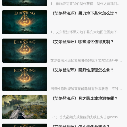
1、催眠壶需要我们制作获得，制作之前我们需要拿到法力斯的制作笔记【1】，之后，我们还需要制作材料蘑菇和托莉娜睡莲，除此之外，还需要龟裂壶。
《艾尔登法环》黑刀地下墓穴怎么过？
1、艾尔登法环黑刀地下墓穴大地图位置如下图所示：
《艾尔登法环》哪些追忆值得复制？
艾尔登法环追忆复制哪些好呢？艾尔登法环中，追忆虽然能通过漫步灵庙复制，但是漫步灵庙有数量上限，那么优先复制哪几个BOSS的追忆最好呢？下面一起来看看艾尔登法环追忆复制吧！
《艾尔登法环》回归性原理怎么拿？
回归性原理能够直接解除所有异常状态，不过也会消除自身的特殊效果，而这个祷告想要获得需要去找黄金律法祷告原本。详细方法介绍如下：
《艾尔登法环》月之民废墟地洞在哪？
（1）首先必须完成拉妮的支线任务击败boss才能来到白金村顶上的月光祭坛。
《艾尔登法环》怎么去化圣雪原？