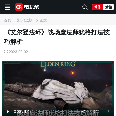
简体
繁體
首页
艾尔登法环
正文
《艾尔登法环》战场魔法师犹格打法技
巧解析
2023-02-02