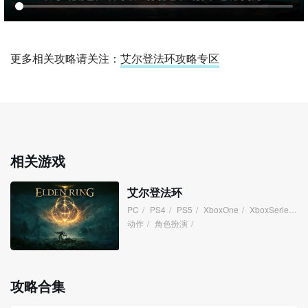
更多相关攻略请关注：
艾尔登法环攻略专区
相关游戏
艾尔登法环
PC
/
PS4
/
PS5
/
XboxOne
/
XboxSeries
/
动作
/
角色扮演
/
攻略合集