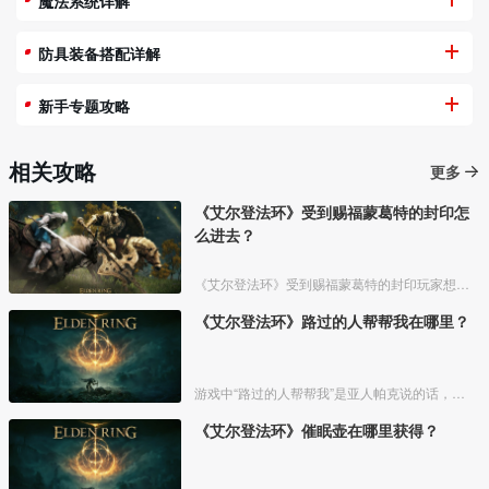
魔法系统详解
防具装备搭配详解
新手专题攻略
相关攻略
更多
《艾尔登法环》受到赐福蒙葛特的封印怎
么进去？
《艾尔登法环》受到赐福蒙葛特的封印玩家想要进去需要将两个Boss“初始之王”葛孚雷和”恶兆王“蒙葛特全部击杀，击杀后从”恶兆王“蒙葛特boss房王座后面的通道进入。
《艾尔登法环》路过的人帮帮我在哪里？
游戏中“路过的人帮帮我”是亚人帕克说的话，帕克出生在交界地宁姆格福地区海岸边洞窟中，帕克的母亲是一位裁缝师，后面被同类变成了一株矮小的灌木，亚人帕克的具体位置如下。
《艾尔登法环》催眠壶在哪里获得？