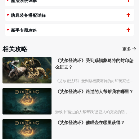
魔法系统详解
防具装备搭配详解
新手专题攻略
相关攻略
更多
《艾尔登法环》受到赐福蒙葛特的封印怎
么进去？
《艾尔登法环》受到赐福蒙葛特的封印玩家想要进去需要将两个Boss“初始之王”葛孚雷和”恶兆王“蒙葛特全部击杀，击杀后从”恶兆王“蒙葛特boss房王座后面的通道进入。
《艾尔登法环》路过的人帮帮我在哪里？
游戏中“路过的人帮帮我”是亚人帕克说的话，帕克出生在交界地宁姆格福地区海岸边洞窟中，帕克的母亲是一位裁缝师，后面被同类变成了一株矮小的灌木，亚人帕克的具体位置如下。
《艾尔登法环》催眠壶在哪里获得？