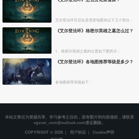
艾尔登法环开启化圣雪原地图有以下几个部分：
《艾尔登法环》格密尔英雄之墓怎么过？
1、格密尔英雄之墓的位置如下图所示：
《艾尔登法环》各地图推荐等级是多少？
各地图推荐等级如下：
本站文章仅为资源共享、学习参考之目的，若有图片和内容侵权，请联系
vgover_com@outlook.com查证删除。
COPYRIGHT © 2026 |
用户协议
|
Cookie声明