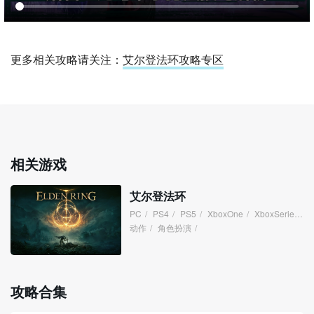
更多相关攻略请关注：
艾尔登法环攻略专区
相关游戏
艾尔登法环
PC
/
PS4
/
PS5
/
XboxOne
/
XboxSeries
/
动作
/
角色扮演
/
攻略合集