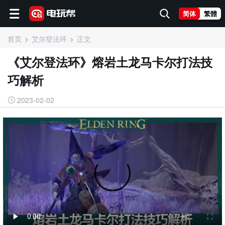
简体
繁體
首页
艾尔登法环
正文
《艾尔登法环》熔岩土龙马卡尔打法技
巧解析
2023-02-02