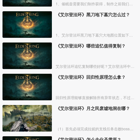
1、催眠壶需要我们制作获得，制作之前我们需要拿到法力斯的制作笔记【1】，之后，我们还需要制作材料蘑菇和托莉娜睡莲，除此之外，还需要龟裂壶。
《艾尔登法环》黑刀地下墓穴怎么过？
1、艾尔登法环黑刀地下墓穴大地图位置如下图所示：
《艾尔登法环》哪些追忆值得复制？
艾尔登法环追忆复制哪些好呢？艾尔登法环中，追忆虽然能通过漫步灵庙复制，但是漫步灵庙有数量上限，那么优先复制哪几个BOSS的追忆最好呢？下面一起来看看艾尔登法环追忆复制吧！
《艾尔登法环》回归性原理怎么拿？
回归性原理能够直接解除所有异常状态，不过也会消除自身的特殊效果，而这个祷告想要获得需要去找黄金律法祷告原本。详细方法介绍如下：
《艾尔登法环》月之民废墟地洞在哪？
（1）首先必须完成拉妮的支线任务击败boss才能来到白金村顶上的月光祭坛。
《艾尔登法环》怎么去化圣雪原？