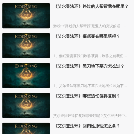
《艾尔登法环》路过的人帮帮我在哪里？
游戏中“路过的人帮帮我”是亚人帕克说的话，帕克出生在交界地宁姆格福地区海岸边洞窟中，帕克的母亲是一位裁缝师，后面被同类变成了一株矮小的灌木，亚人帕克的具体位置如下。
《艾尔登法环》催眠壶在哪里获得？
1、催眠壶需要我们制作获得，制作之前我们需要拿到法力斯的制作笔记【1】，之后，我们还需要制作材料蘑菇和托莉娜睡莲，除此之外，还需要龟裂壶。
《艾尔登法环》黑刀地下墓穴怎么过？
1、艾尔登法环黑刀地下墓穴大地图位置如下图所示：
《艾尔登法环》哪些追忆值得复制？
艾尔登法环追忆复制哪些好呢？艾尔登法环中，追忆虽然能通过漫步灵庙复制，但是漫步灵庙有数量上限，那么优先复制哪几个BOSS的追忆最好呢？下面一起来看看艾尔登法环追忆复制吧！
《艾尔登法环》回归性原理怎么拿？