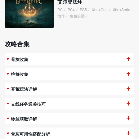
艾尔登法环
PC
/
PS4
/
PS5
/
XboxOne
/
XboxSeries
/
动作
/
角色扮演
/
攻略合集
骨灰收集
护符收集
开荒玩法详解
支线任务通关技巧
铃兰获取详解
骨灰可用性搭配分析