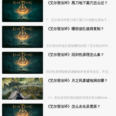
《艾尔登法环》黑刀地下墓穴怎么过？
1、艾尔登法环黑刀地下墓穴大地图位置如下图所示：
《艾尔登法环》哪些追忆值得复制？
艾尔登法环追忆复制哪些好呢？艾尔登法环中，追忆虽然能通过漫步灵庙复制，但是漫步灵庙有数量上限，那么优先复制哪几个BOSS的追忆最好呢？下面一起来看看艾尔登法环追忆复制吧！
《艾尔登法环》回归性原理怎么拿？
回归性原理能够直接解除所有异常状态，不过也会消除自身的特殊效果，而这个祷告想要获得需要去找黄金律法祷告原本。详细方法介绍如下：
《艾尔登法环》月之民废墟地洞在哪？
（1）首先必须完成拉妮的支线任务击败boss才能来到白金村顶上的月光祭坛。
《艾尔登法环》怎么去化圣雪原？