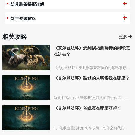
防具装备搭配详解
新手专题攻略
相关攻略
更多
《艾尔登法环》受到赐福蒙葛特的封印怎
么进去？
《艾尔登法环》受到赐福蒙葛特的封印玩家想要进去需要将两个Boss“初始之王”葛孚雷和”恶兆王“蒙葛特全部击杀，击杀后从”恶兆王“蒙葛特boss房王座后面的通道进入。
《艾尔登法环》路过的人帮帮我在哪里？
游戏中“路过的人帮帮我”是亚人帕克说的话，帕克出生在交界地宁姆格福地区海岸边洞窟中，帕克的母亲是一位裁缝师，后面被同类变成了一株矮小的灌木，亚人帕克的具体位置如下。
《艾尔登法环》催眠壶在哪里获得？
1、催眠壶需要我们制作获得，制作之前我们需要拿到法力斯的制作笔记【1】，之后，我们还需要制作材料蘑菇和托莉娜睡莲，除此之外，还需要龟裂壶。