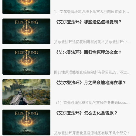
1、艾尔登法环黑刀地下墓穴大地图位置如下图所示：
《艾尔登法环》哪些追忆值得复制？
艾尔登法环追忆复制哪些好呢？艾尔登法环中，追忆虽然能通过漫步灵庙复制，但是漫步灵庙有数量上限，那么优先复制哪几个BOSS的追忆最好呢？下面一起来看看艾尔登法环追忆复制吧！
《艾尔登法环》回归性原理怎么拿？
回归性原理能够直接解除所有异常状态，不过也会消除自身的特殊效果，而这个祷告想要获得需要去找黄金律法祷告原本。详细方法介绍如下：
《艾尔登法环》月之民废墟地洞在哪？
（1）首先必须完成拉妮的支线任务击败boss才能来到白金村顶上的月光祭坛。
《艾尔登法环》怎么去化圣雪原？
艾尔登法环开启化圣雪原地图有以下几个部分：