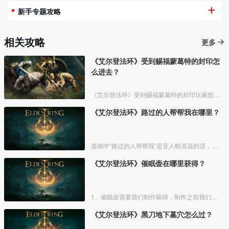
新手专题攻略
相关攻略
更多
《艾尔登法环》受到赐福蒙葛特的封印怎
么进去？
《艾尔登法环》受到赐福蒙葛特的封印玩家想要进去需要将两个Boss“初始之王”葛孚雷和”恶兆王“蒙葛特全部击杀，击杀后从”恶兆王“蒙葛特boss房王座后面的通道进入。
《艾尔登法环》路过的人帮帮我在哪里？
游戏中“路过的人帮帮我”是亚人帕克说的话，帕克出生在交界地宁姆格福地区海岸边洞窟中，帕克的母亲是一位裁缝师，后面被同类变成了一株矮小的灌木，亚人帕克的具体位置如下。
《艾尔登法环》催眠壶在哪里获得？
1、催眠壶需要我们制作获得，制作之前我们需要拿到法力斯的制作笔记【1】，之后，我们还需要制作材料蘑菇和托莉娜睡莲，除此之外，还需要龟裂壶。
《艾尔登法环》黑刀地下墓穴怎么过？