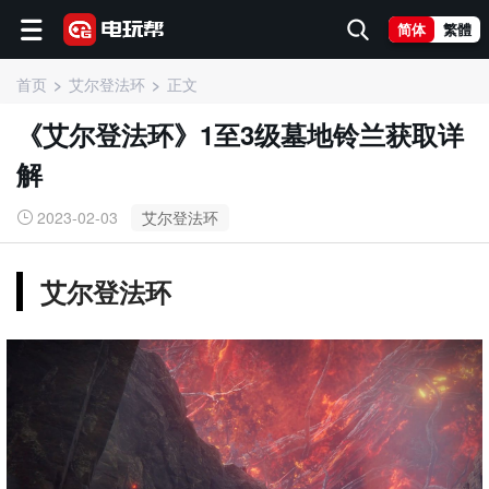
简体
繁體
首页
艾尔登法环
正文
《艾尔登法环》1至3级墓地铃兰获取详
解
2023-02-03
艾尔登法环
艾尔登法环